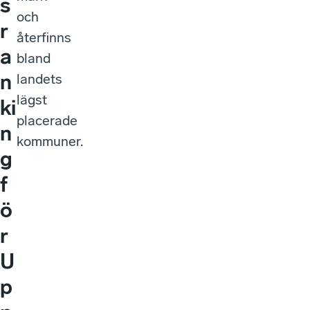
s
och
r
återfinns
a
bland
n
landets
lägst
ki
placerade
n
kommuner.
g
f
ö
r
U
p