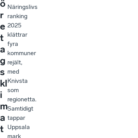
ö
Näringslivs
r
ranking
e
2025
klättrar
t
fyra
a
kommuner
g
rejält,
s
med
Knivsta
kl
som
i
regionetta.
m
Samtidigt
a
tappar
Uppsala
t
mark