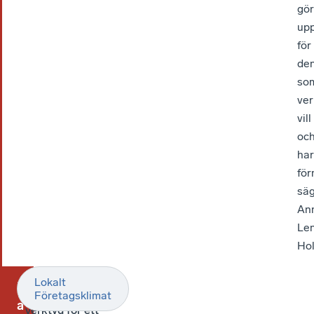
gör
upp
för
de
so
ver
vill
oc
har
för
sä
An
Le
Ho
SEKTION
Lokalt
F
Konkreta
Företagsklimat
a
verktyg för ett