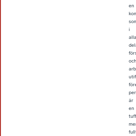
en
ko
so
i
all
del
för
oc
arb
uti
för
per
är
en
tuff
me
full