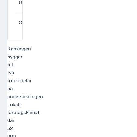
Uppsala
261
−40
tapp
Svaga
Östhammar
269
−10
regi
Rankingen
bygger
till
två
tredjedelar
på
undersökningen
Lokalt
företagsklimat,
där
32
000