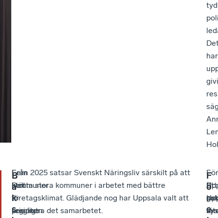
tyd
pol
led
De
har
up
giv
res
sä
An
Le
Ho
Fem
–
Från 2025 satsar Svenskt Näringsliv särskilt på att
–
Fö
–
B
F
kommuner
Det
stötta stora kommuner i arbetet med bättre
Up
i
Ett
a
ö
k
r
i
är
företagsklimat. Glädjande nog har Uppsala valt att
sa
Up
got
s
e
regionen
sorgligt
prioritera det samarbetet.
int
sys
för