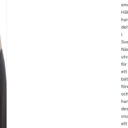
eme
Hå
har
del
i
Sv
När
utv
för
ett
bät
för
oc
har
de
vis
ett