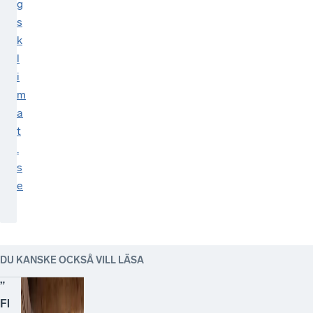
g
s
k
l
i
m
a
t
.
s
e
DU KANSKE OCKSÅ VILL LÄSA
”
Fl