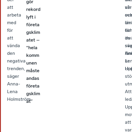
gör
att
sin
vår
rekord
arbeta
sv
oc
lyft i
med
län
om
företa
för
oc
för
gsklim
att
de
inv
atet –
vända
sv
sä
“hela
den
län
An
komm
negativa
är
Le
unen
trenden,
Up
Ho
måste
säger
stö
andas
Anna-
utm
företa
Lena
Att
gsklim
Holmström.
led
at”
Up
mo
att
var