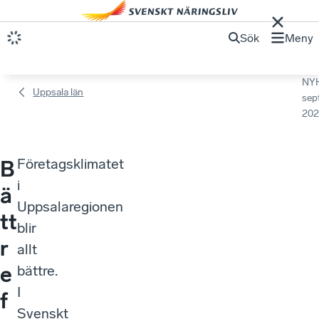
Sök
Meny
NY
Uppsala län
sep
202
Företagsklimatet
B
i
ä
Uppsalaregionen
tt
blir
r
allt
e
bättre.
I
f
Svenskt