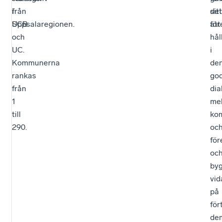
från
i
sitt
det
SCB
Uppsalaregionen.
för
att
och
hål
UC.
i
Kommunerna
de
rankas
go
från
dia
1
mel
till
ko
290.
oc
för
oc
by
vid
på
för
de