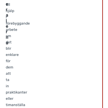
e
till
r
hjälp
a
i
l
förebyggande
e
arbete
r
om
n
det
a
blir
enklare
för
dem
att
ta
in
praktikanter
eller
timanställa