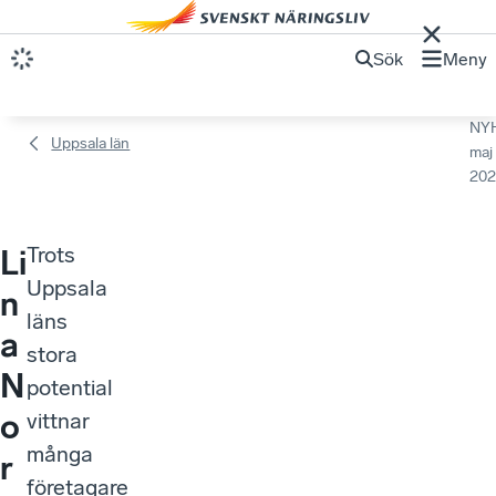
Sök
Meny
NY
Uppsala län
maj
202
Trots
Li
Uppsala
n
läns
a
stora
N
potential
o
vittnar
många
r
företagare