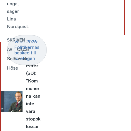
unga,
säger
Lina
Nordquist.
SKRIVEN
Valet 2026:
LÄS
Politikernas
Oscar
AV
OCKSÅ
besked till
David
företagen
Solhusløkk
Perez
Höse
(SD):
”Kom
muner
na kan
inte
vara
stoppk
lossar