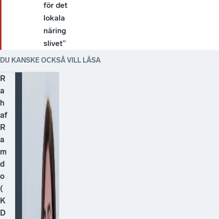
för det
lokala
näring
slivet”
DU KANSKE OCKSÅ VILL LÄSA
R
a
h
af
R
a
m
d
o
(
K
D