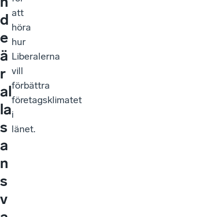
n
att
d
höra
e
hur
ä
Liberalerna
r
vill
förbättra
al
företagsklimatet
la
i
s
länet.
a
n
s
v
a