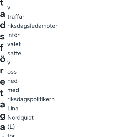
t
vi
a
träffar
d
riksdagsledamöter
s
inför
valet
f
satte
ö
vi
r
oss
e
ned
med
t
riksdagspolitikern
a
Lina
g
Nordquist
a
(L)
för