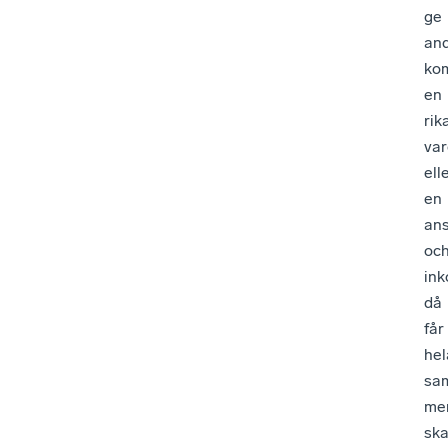
ge
an
ko
en
rik
va
ell
en
ans
oc
ink
då
får
hel
sam
me
ska