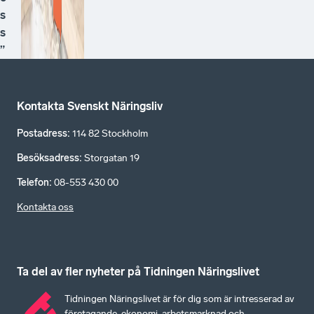
s
s
”
Kontakta Svenskt Näringsliv
Postadress
:
114 82 Stockholm
Besöksadress
:
Storgatan 19
Telefon
:
08-553 430 00
Kontakta oss
Ta del av fler nyheter på Tidningen Näringslivet
Tidningen Näringslivet är för dig som är intresserad av
företagande, ekonomi, arbetsmarknad och