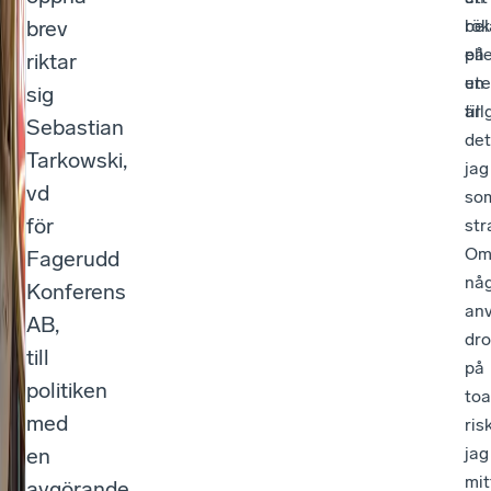
b
brev
rök
bel
el
på
ell
riktar
a
ute
en
sig
är
til
s
Sebastian
det
t
Tarkowski,
jag
vd
so
ni
för
str
n
O
Fagerudd
g
nå
Konferens
an
el
AB,
dro
till
le
på
politiken
toa
r
med
ris
e
en
jag
n
mit
avgörande