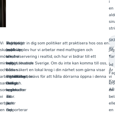
i
en
ald
si
str
SK
Vi
Samtidigt
Polisen
Vi
Jag bjuder in dig som politiker att praktisera hos oss en
Så
AV
skapar
upplever
har
behöver
kväll. Upplev hur vi arbetar med mathygien och
jag
möten,
vi
en
mindre
alkoholservering i realtid, och hur vi bidrar till ett
frå
Tar
minnen
hur
helt
administration
tryggt, levande Sverige. Om du inte kan komma till oss,
ige
vd
och
både
annan
och
finns säkert en lokal krog i din närhet som gärna visar
Är
Fa
arbetstillfällen,
administration
inställning.
fler
dig vad som krävs för att hålla dörrarna öppna i denna
vi
Ko
samtidigt
och
De
rimliga
bransch.
krö
AB
som
kostnader
uppskattar
regler.
en
vi
ökar.
att
Ta
bel
erbjuder
Ju
vi
bort
ell
en
fler
rapporterar
det
en