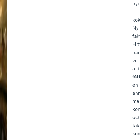
hy
v
i
a
kök
Ny
n
fak
d
Hitt
har
e
vi
S
ald
fåt
v
en
e
anm
ri
me
kon
g
oc
e
fak
ko
?