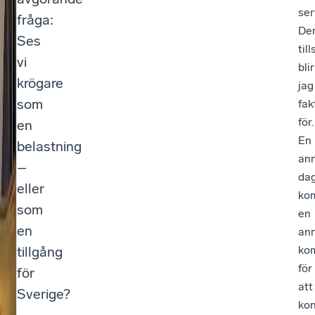
ser
fråga:
ti
De
Ses
ll
til
vi
blir
g
krögare
jag
å
som
fak
för.
en
n
En
belastning
g
an
–
f
da
eller
ko
ö
som
en
r
en
an
tillgång
ko
e
för
för
tt
att
Sverige?
kon
le