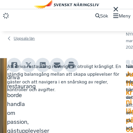
Sök
Meny
NY
Uppsala län
mar
202
Att driva restaurang i Sverige är otroligt krångligt. En
Mit
Nä
Att
Ö
J
ständig balansgång mellan att skapa upplevelser för
un
vi
driva
p
gäster och att navigera i en snårskog av regler,
ser
frå
fl
restaurang
kontroller och avgifter.
när
tj
p
k
borde
det
var
ni
e
handla
är
allt
lä
t
om
so
är
p
me
så
passion,
b
o
att
krå
gästupplevelser