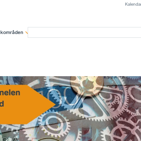
Kalenda
kområden
Medlemskap
Rapporter och remissva