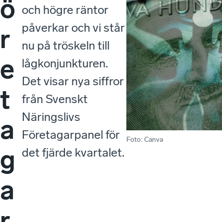
ö
och högre räntor
påverkar och vi står
r
nu på tröskeln till
e
lågkonjunkturen.
Det visar nya siffror
t
från Svenskt
Näringslivs
a
Företagarpanel för
Foto
:
Canva
g
det fjärde kvartalet.
a
r