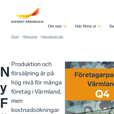
Om oss
Här finns vi
Sa
Start
Regioner
Värmlands län
Produktion och
N
försäljning är på
hög nivå för många
y
företag i Värmland,
F
men
kostnadsökningar