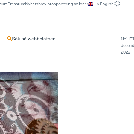
rium
Pressrum
Nyhetsbrev
Inrapportering av löner
In English
r
Sök på webbplatsen
NYHE
decem
2022