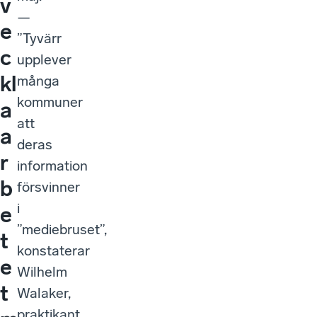
v
—
e
”Tyvärr
c
upplever
kl
många
kommuner
a
att
a
deras
r
information
b
försvinner
i
e
”mediebruset”,
t
konstaterar
e
Wilhelm
t
Walaker,
praktikant