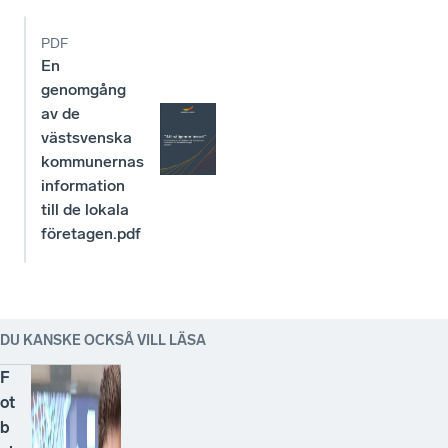
PDF
En
genomgång
av de
västsvenska
kommunernas
information
till de lokala
företagen.pdf
DU KANSKE OCKSÅ VILL LÄSA
F
ot
b