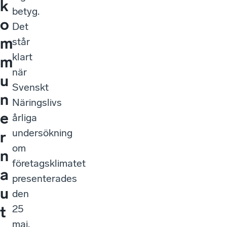
k
betyg.
o
Det
m
står
klart
m
när
u
Svenskt
n
Näringslivs
e
årliga
undersökning
r
om
n
företagsklimatet
a
presenterades
u
den
25
t
maj.