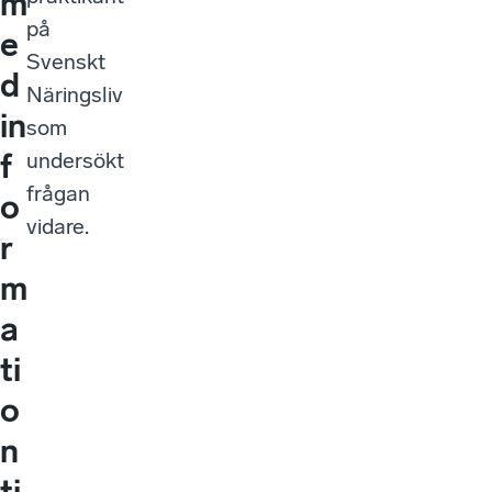
m
på
e
Svenskt
d
Näringsliv
in
som
f
undersökt
frågan
o
vidare.
r
m
a
ti
o
n
ti