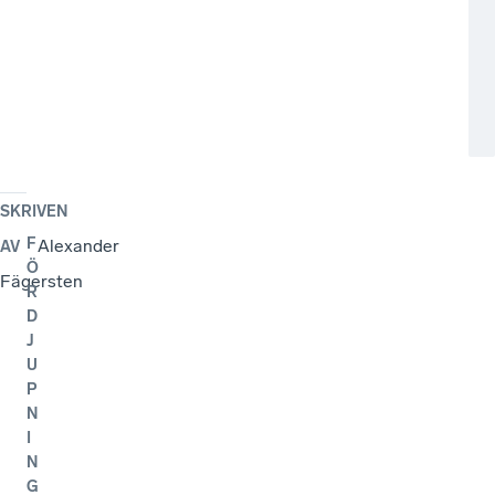
SKRIVEN
F
Alexander
AV
Ö
Fägersten
R
D
J
U
P
N
I
N
G