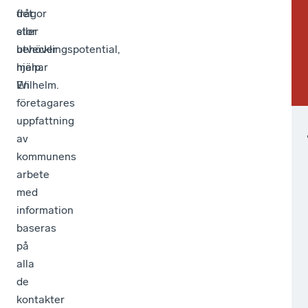
det
frågor
fr
stor
eller
till
utvecklingspotential,
behöver
för
menar
hjälp.
avs
Wilhelm.
En
Wil
företagares
uppfattning
av
kommunens
arbete
med
information
baseras
på
alla
de
kontakter