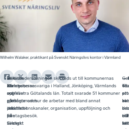
Wilhelm Walaker, praktikant på Svenskt Näringslivs kontor i Värmland
Den
Wilhelm
—
Enkätundersökningen skickads ut till kommunernas
—
— 
Ge
—
25
Walaker,
Kommunerna
näringslivsansvariga i Halland, Jönköping, Värmlands
60
vis
vis
Tro
maj
som
upplever
och Västra Götalands län. Totalt svarade 51 kommuner
pro
att
at
ett
presenterades
gjort
att
på frågor om hur de arbetar med bland annat
av
ko
ko
akt
resultatet
praktik
det
informationskanaler, organisation, uppföljning och
de
i
bed
arb
från
på
är
företagsbesök.
til
må
ett
oc
Svenskt
Svenskt
väldigt
ko
fal
akt
amb