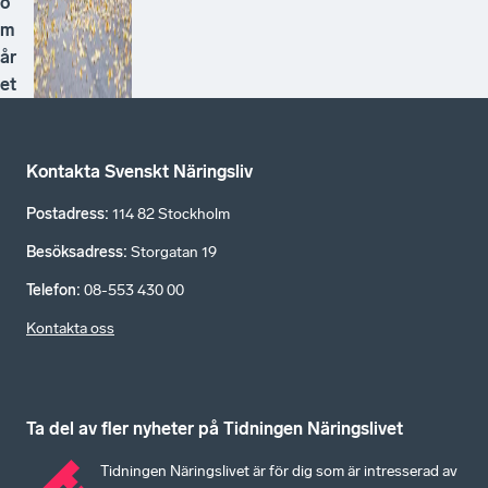
o
m
år
et
Kontakta Svenskt Näringsliv
Postadress
:
114 82 Stockholm
Besöksadress
:
Storgatan 19
Telefon
:
08-553 430 00
Kontakta oss
Ta del av fler nyheter på Tidningen Näringslivet
Tidningen Näringslivet är för dig som är intresserad av