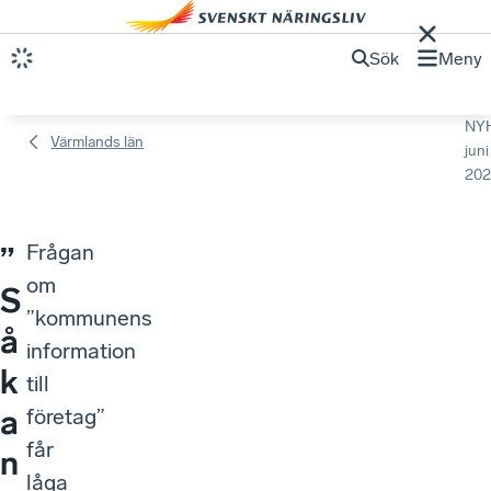
Sök
Meny
NY
Värmlands län
juni
202
Frågan
”
om
S
”kommunens
å
information
k
till
a
företag”
får
n
låga