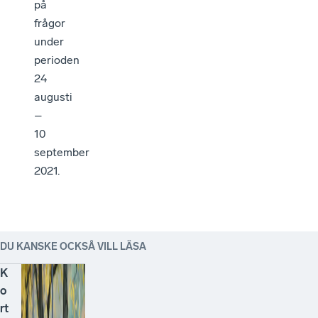
på
frågor
under
perioden
24
augusti
–
10
september
2021.
DU KANSKE OCKSÅ VILL LÄSA
K
o
rt