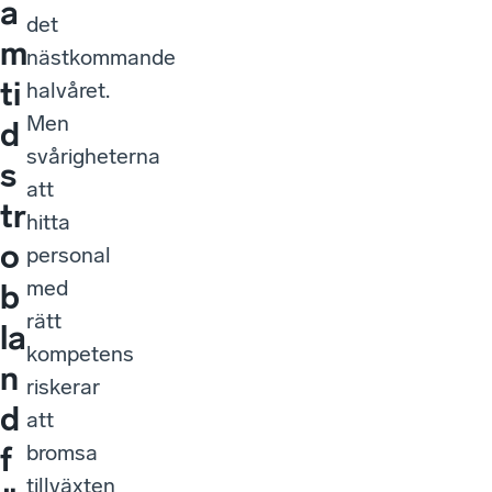
a
det
m
nästkommande
ti
halvåret.
Men
d
svårigheterna
s
att
tr
hitta
o
personal
med
b
rätt
la
kompetens
n
riskerar
d
att
bromsa
f
tillväxten