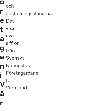
ö
och
r
anställningsplanerna.
e
Det
t
visar
nya
a
siffror
g
från
e
Svenskt
n
Näringslivs
Företagarpanel
i
för
V
Värmland.
ä
r