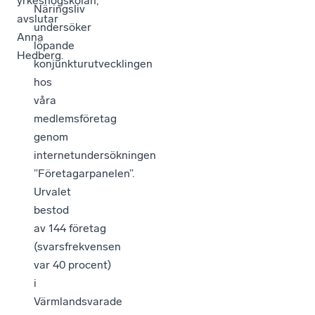
yrkeshögskolan,
Näringsliv
avslutar
undersöker
Anna
löpande
Hedberg.
konjunkturutvecklingen
hos
våra
medlemsföretag
genom
internetundersökningen
”Företagarpanelen”.
Urvalet
bestod
av 144 företag
(svarsfrekvensen
var 40 procent)
i
Värmlandsvarade