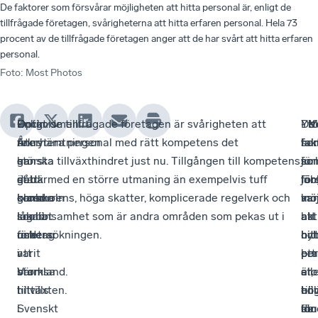
De faktorer som försvårar möjligheten att hitta personal är, enligt de
tillfrågade företagen, svårigheterna att hitta erfaren personal. Hela 73
procent av de tillfrågade företagen anger att de har svårt att hitta erfaren
personal.
Foto
:
Most Photos
Optimismen
-
Dock
Enligt de tillfrågade företagen är svårigheten att
- K
De
- 
Ytt
är
Återhämtningen
finns
rekrytera personal med rätt kompetens det
har
fak
so
fak
ganska
har
en
största tillväxthindret just nu. Tillgången till kompetens
ju
so
för
so
stark
gått
del
är därmed en större utmaning än exempelvis tuff
län
för
job
för
bland
ganska
orosmoln
konkurrens, höga skatter, komplicerade regelverk och
var
möj
ka
möj
lokala
snabbt
som
låg lönsamhet som är andra områden som pekas ut i
akt
att
ha
att
företag
och
riskerar
undersökningen.
oc
hit
byt
hit
i
varit
att
ett
per
br
per
Värmland.
stark
bromsa
sto
är,
ell
är
I
hittills
tillväxten.
til
enl
bör
hö
Svenskt
i
för
de
stu
lön