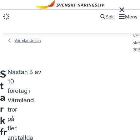
Sök
Meny
NY
Värmlands län
okt
202
Nästan 3 av
S
10
t
företag i
a
Värmland
r
tror
k
på
fler
fr
anställda