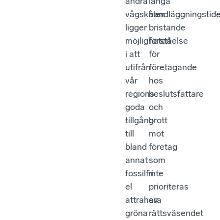
andra
långa
vågskålen
handläggningstide
ligger
bristande
möjligheten
förståelse
i att
för
utifrån
företagande
vår
hos
regions
beslutsfattare
goda
och
tillgång
brott
till
mot
bland
företag
annat
som
fossilfri
inte
el
prioriteras
attrahera
av
gröna
rättsväsendet