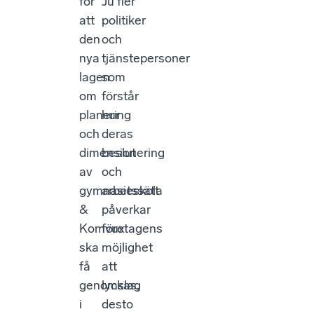
för
Ju fler
att
politiker
den
och
nya
tjänstepersoner
lagen
som
om
förstår
planering
hur
och
deras
dimensionering
beslut
av
och
gymnasieskola
arbetssätt
&
påverkar
Komvux
företagens
ska
möjlighet
få
att
genomslag
lyckas,
i
desto