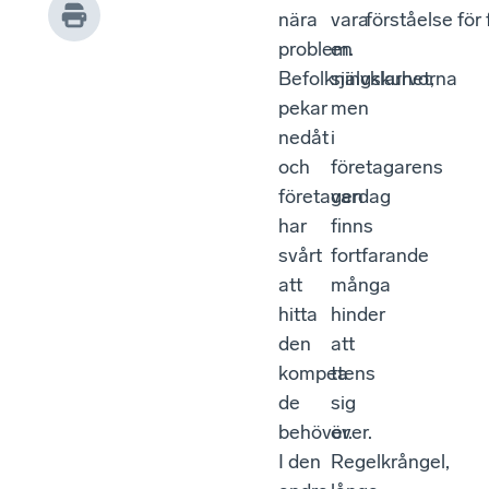
nära
vara
förståelse för
problem.
en
Befolkningskurvorna
självklarhet,
pekar
men
nedåt
i
och
företagarens
företagen
vardag
har
finns
svårt
fortfarande
att
många
hitta
hinder
den
att
kompetens
ta
de
sig
behöver.
över.
I den
Regelkrångel,