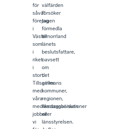
.
för
välfärden
såväl
försöker
företagen
jag
i
förmedla
Västernorrland
till
som
länets
i
beslutsfattare,
riket
oavsett
i
om
stort.
det
Tillsammans
gäller
med
kommuner,
våra
regionen,
medlemsorganisationer
riksdagsbänken
jobbar
eller
vi
länsstyrelsen.