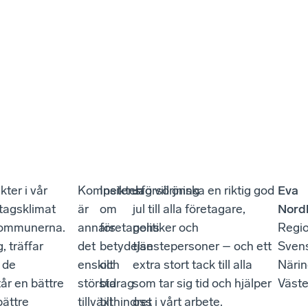
ter i vår
Kompetensförsörjning
Insikten
Jag vill önska en riktig god
Eva
etagsklimat
är
om
jul till alla företagare,
Nord
 kommunerna.
annars
företagens
politiker och
Regi
 träffar
det
betydelse
tjänstepersoner – och ett
Sven
 de
enskilt
och
extra stort tack till alla
Närin
år en bättre
största
bidrag
som tar sig tid och hjälper
Väste
bättre
tillväxthindret
till
oss i vårt arbete.