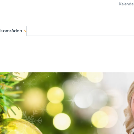
Kalenda
kområden
Medlemskap
Rapporter och remissva