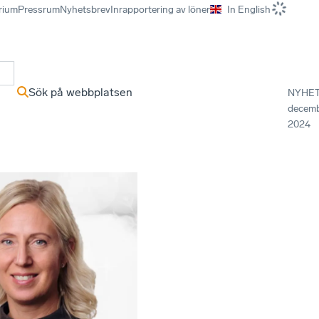
rium
Pressrum
Nyhetsbrev
Inrapportering av löner
In English
r
Sök på webbplatsen
NYHE
decem
2024