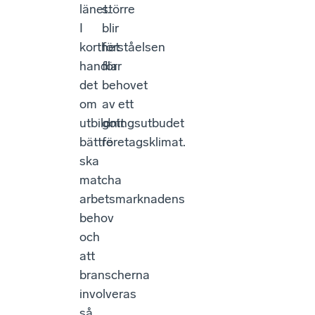
länet.
större
I
blir
korthet
förståelsen
handlar
för
det
behovet
om
av ett
utbildningsutbudet
gott
bättre
företagsklimat.
ska
matcha
arbetsmarknadens
behov
och
att
branscherna
involveras
så