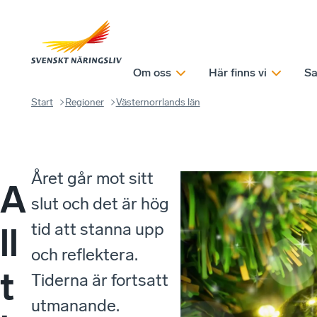
Om oss
Här finns vi
Sa
Start
Regioner
Västernorrlands län
Året går mot sitt
A
slut och det är hög
tid att stanna upp
ll
och reflektera.
t
Tiderna är fortsatt
utmanande.