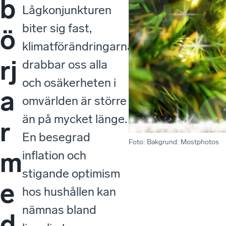
b
Lågkonjunkturen
biter sig fast,
ö
klimatförändringarna
rj
drabbar oss alla
och osäkerheten i
a
omvärlden är större
än på mycket länge.
r
En besegrad
Foto
:
Bakgrund: Mostphotos
m
inflation och
stigande optimism
e
hos hushållen kan
nämnas bland
d