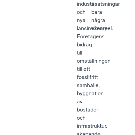
industrisatsningar
är
och
bara
nya
några
länsinvånare.
exempel.
Företagens
bidrag
till
omställningen
till ett
fossilfritt
samhälle,
byggnation
av
bostäder
och
infrastruktur,
skapande