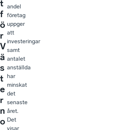
t
andel
f
företag
ö
uppger
att
r
investeringar
V
samt
ä
antalet
s
anställda
har
t
minskat
e
det
r
senaste
n
året.
Det
o
visar