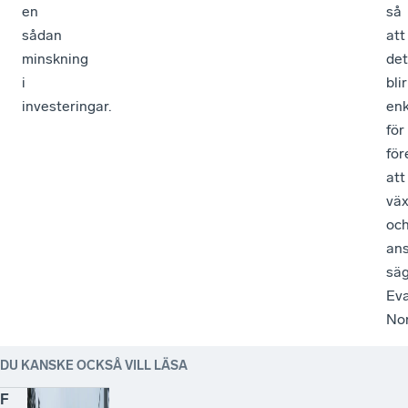
en
så
sådan
att
minskning
det
i
blir
investeringar.
enk
för
för
att
vä
oc
ans
sä
Ev
Nor
DU KANSKE OCKSÅ VILL LÄSA
F