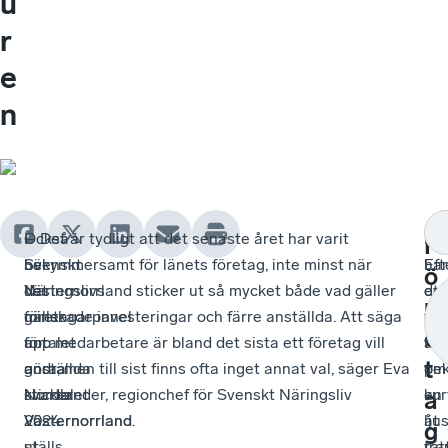
u
r
e
n
I
Också
– Det är tydligt att det senaste året har varit
Fö
–
F
Svenskt
när
bekymmersamt för länets företag, inte minst när
har
Eft
ö
Näringslivs
det
Västernorrland sticker ut så mycket både vad gäller
do
ett
r
företagarpanel
gäller
minskade investeringar och färre anställda. Att säga
en
tuf
e
för
antalet
upp medarbetare är bland det sista ett företag vill
för
år
t
andra
anställda
göra, men till sist finns ofta inget annat val, säger Eva
om
pe
kvartalet
sticker
Nordlander, regionchef för Svenskt Näringsliv
en
kur
a
2024
Västernorrland
Västernorrland.
lju
åt
g
ställs
ut
fra
rät