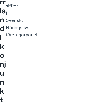
rr
siffror
la
i
n
Svenskt
d
Näringslivs
företagarpanel.
i
k
o
nj
u
n
k
t