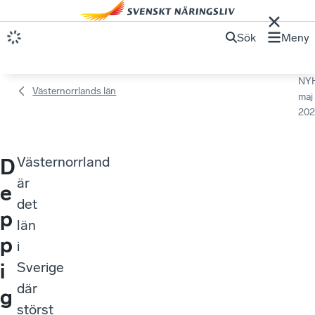
Sök
Meny
NY
Västernorrlands län
maj
202
Västernorrland
D
är
e
det
p
län
p
i
i
Sverige
där
g
störst