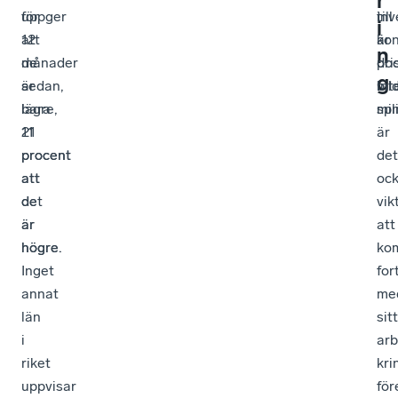
r
uppger
för
inv
till
i
att
12
är
kon
n
de
månader
do
pri
g
är
sedan,
bil
Int
lägre,
bara
spl
min
21
11
är
procent
procent
det
att
att
oc
de
det
vik
är
är
att
högre.
högre.
ko
Inget
for
annat
me
län
sitt
i
arb
riket
kri
uppvisar
för