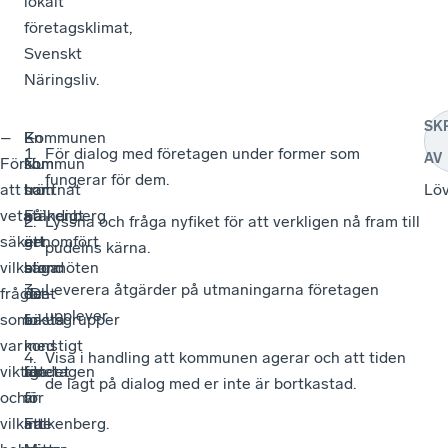
lokalt
företagsklimat,
Svenskt
Näringsliv.
SK
–
En
–
Kommunen
För dialog med företagen under former som
AV
För
kommun
Nu
som
fungerar för dem.
att
som
har
tröttnat
Lö
veta
ständigt
Falkenberg
på
Lyssna och fråga nyfiket för att verkligen nå fram till
säkert
är
genomfört
att
pudelns kärna.
vilka
bland
stormöten
säga
Leverera åtgärder på utmaningarna företagen
frågor
de
och
”Det
upplever.
som
bästa
fokusgrupper
är
var
i
med
konstigt
Visa i handling att kommunen agerar och att tiden
viktiga
landet
företagen
att
de lagt på dialog med er inte är bortkastad.
och
är
för
vi
vilka
Falkenberg.
att
inte