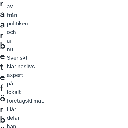
r
av
a
från
a
politiken
och
r
är
b
nu
e
Svenskt
t
Näringslivs
expert
e
på
f
lokalt
ö
företagsklimat.
r
Här
delar
b
han