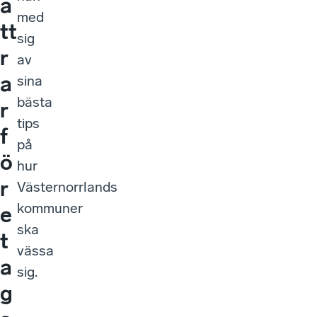
ä
med
tt
sig
r
av
a
sina
bästa
r
tips
f
på
ö
hur
r
Västernorrlands
kommuner
e
ska
t
vässa
a
sig.
g