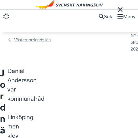
Sök
Meny
NY
Västernorrlands län
okt
202
Daniel
J
Andersson
o
var
r
kommunalråd
d
i
n
Linköping,
men
ä
klev