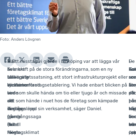
Foto
:
Anders Lövgren
När
–
Han
– Ett misstag vi gjorde i Linköping var att lägga vår
De
I
–
I
Svenskt
I
är
hela kraft på de stora förändringarna, som en ny
ko
So
En
Ku
Näringsliv
Linköping
väl
universitetssatsning, ett stort infrastrukturprojekt eller
so
so
res
so
Västernorrland
tyckte
medveten
en större företagsetablering. Vi hade enbart blicken på
åte
län
ber
är
hade
vi
om
vad som skulle hända om tio eller tjugo år och missade
på
ab
att
de
sitt
att
att
det som hände i nuet hos de företag som kämpade
pri
på
ba
bä
rankingsläpp
vi
Timrås
dagligen med sin verksamhet, säger Daniel.
i
top
nå
klä
på
gjorde
framgångssaga
de
be
vec
fin
Hotell
det
(bäst
se
ko
eft
tre
Höga
mesta
företagsklimat
ran
oc
öp
pun