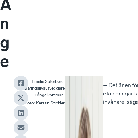
Å
n
g
e
Emelie Säterberg,
Det
– Det är en fö
näringslivsutvecklare
är
etableringar t
i Ånge kommun.
mycket
invånare, säg
Foto
:
Kerstin Stickler
som
händer
i
Ånge