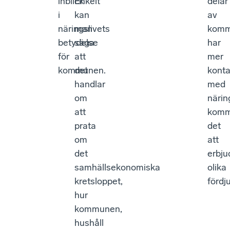
inblick
Enkelt
delar
i
kan
av
näringslivets
man
kom
betydelse
säga
har
för
att
mer
kommunen.
det
konta
handlar
med
om
närin
att
komm
prata
det
om
att
det
erbju
samhällsekonomiska
olika
kretsloppet,
fördj
hur
kommunen,
hushåll