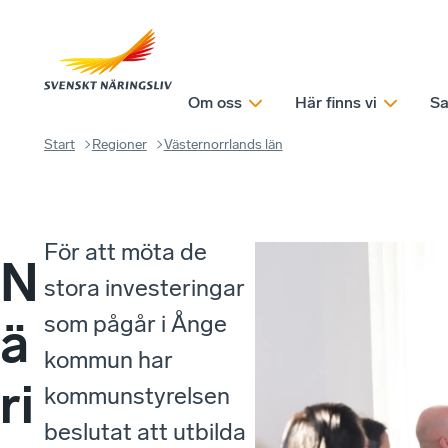
Om oss
Här finns vi
Sa
Start
Regioner
Västernorrlands län
För att möta de
N
stora investeringar
som pågår i Ånge
ä
kommun har
ri
kommunstyrelsen
beslutat att utbilda