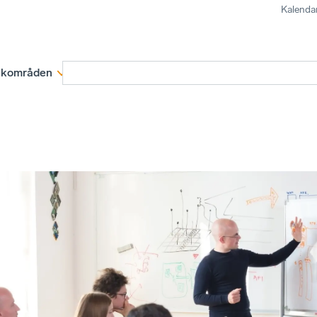
Kalenda
kområden
Medlemskap
Rapporter och remissva