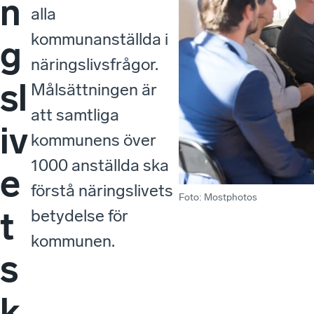
n
alla
kommunanställda i
g
näringslivsfrågor.
sl
Målsättningen är
att samtliga
iv
kommunens över
1000 anställda ska
e
förstå näringslivets
Foto
:
Mostphotos
t
betydelse för
kommunen.
s
k