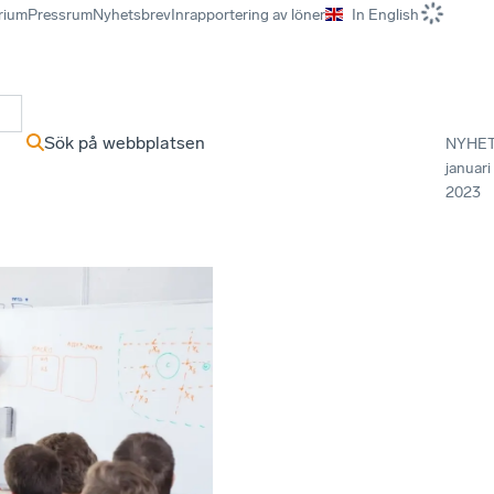
rium
Pressrum
Nyhetsbrev
Inrapportering av löner
In English
r
Sök på webbplatsen
NYHE
januari
2023