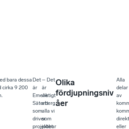
 Med bara dessa
Det
– Det
Alla
Olika
d cirka 9 200
är
är
delar
fördjupningsniv
n.
Emelie
viktigt
av
åer
Säterberg
att
kom
som
alla vi
komm
driver
som
direk
projektet
jobbar
eller