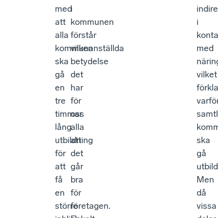
med
i
indir
att
kommunen
i
alla
förstår
konta
kommunanställda
vilken
med
ska
betydelse
närin
gå
det
vilket
en
har
förkl
tre
för
varfö
timmar
oss
samtl
lång
alla
komm
utbildning
att
ska
för
det
gå
att
går
utbil
få
bra
Men
en
för
då
större
företagen.
vissa