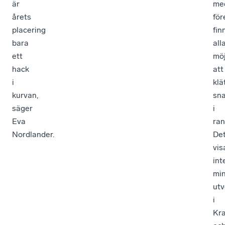
är
me
årets
för
placering
fin
bara
all
ett
möj
hack
att
i
klä
kurvan,
sn
säger
i
Eva
ran
Nordlander.
De
vis
int
min
utv
i
Kr