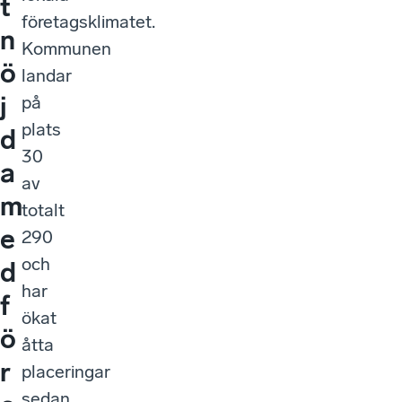
t
företagsklimatet.
n
Kommunen
ö
landar
j
på
plats
d
30
a
av
m
totalt
e
290
och
d
har
f
ökat
ö
åtta
r
placeringar
sedan