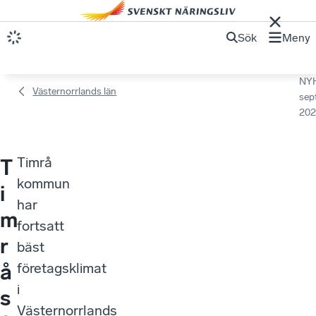
Sök
Meny
NY
Västernorrlands län
sep
202
Timrå
T
kommun
i
har
m
fortsatt
r
bäst
å
företagsklimat
i
s
Västernorrlands