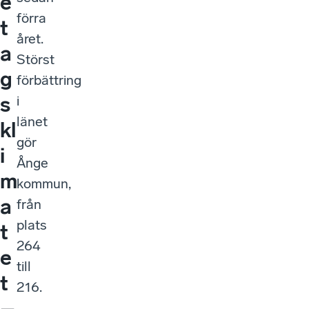
e
förra
t
året.
a
Störst
g
förbättring
s
i
länet
kl
gör
i
Ånge
m
kommun,
a
från
plats
t
264
e
till
t
216.
–