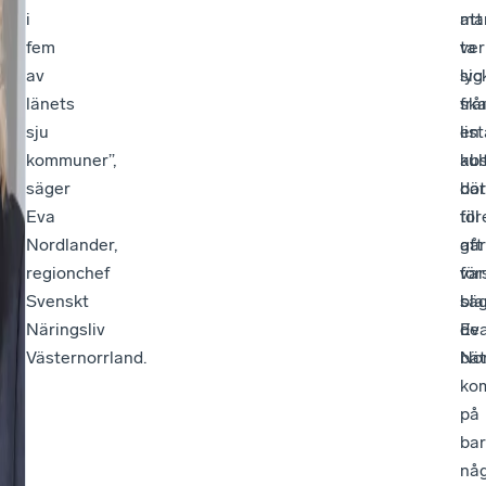
i
ma
att
fem
ver
ta
av
lyc
sig
länets
sk
frå
sju
en
lis
kommuner”,
kul
abs
säger
där
bot
Eva
för
till
Nordlander,
går
att
regionchef
för
var
Svenskt
sä
bla
Näringsliv
Ev
de
Västernorrland.
Nor
bät
ko
på
ba
nå