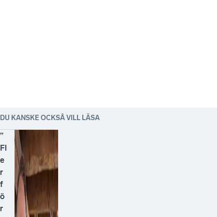
DU KANSKE OCKSÅ VILL LÄSA
”
Fl
e
r
f
ö
r