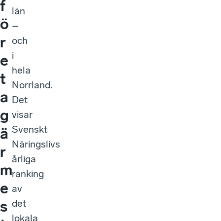
f
län
ö
–
r
och
i
e
hela
t
Norrland.
a
Det
g
visar
Svenskt
ä
Näringslivs
r
årliga
m
ranking
e
av
det
s
lokala