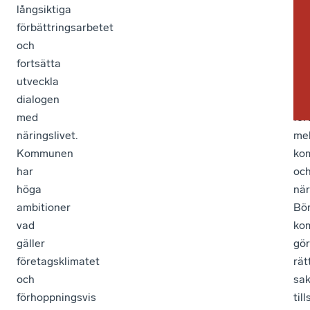
långsiktiga
oc
förbättringsarbetet
tyd
och
ins
fortsätta
för
utveckla
att
dialogen
åt
med
för
näringslivet.
mel
Kommunen
ko
har
oc
höga
när
ambitioner
Bör
vad
ko
gäller
gö
företagsklimatet
rät
och
sak
förhoppningsvis
til