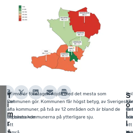
–
I Timrå är företagen nöjda med det mesta som
–
Sol
–
T
S
Det
kommunen gör. Kommunen får högst betyg, av Sveriges
Ko
är
Lån
i
o
är
alla kommuner, på två av 12 områden och är bland de
är
de
för
m
l
imponerande
tio bästa kommunerna på ytterligare sju.
bäs
ko
krä
r
l
att
i
i
att
å
e
Timrå
hel
Väs
ko