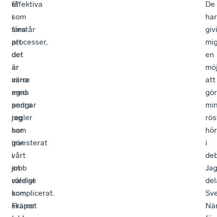
få
effektiva
De
som
i
har
förstår
sina
giv
att
processer,
mi
det
det
en
är
är
möj
mina
värre
att
egna
med
gö
pengar
andra
mi
jag
regler
rös
har
som
hö
investerat
gör
i
i
vårt
deb
en
jobb
Ja
rörelse
väldigt
del
som
komplicerat.
Sv
skapar
Främst
När