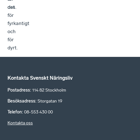
oss.
det
för
fyrkantigt
och
för
dyrt.
Kontakta Svenskt Näringsliv
Postadress
:
114 82 Stockholm
Besöksadress
:
Storgatan 19
Telefon
:
08-553 430 00
Kontakta oss