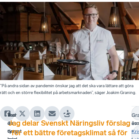
”På andra sidan av pandemin önskar jag att det ska vara lättare att göra
rätt och en större flexibilitet på arbetsmarknaden”, säger Joakim Graning.
Tror
Vad
Ni
Va
Gr
Jag delar Svenskt Näringsliv förslag
du
är
är
ön
av
:
den
tyngst
me
du
för ett bättre företagsklimat så för
Kri