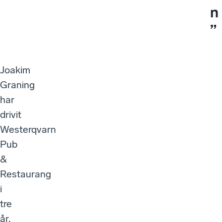
n
”
Joakim
Graning
har
drivit
Westerqvarn
Pub
&
Restaurang
i
tre
år.