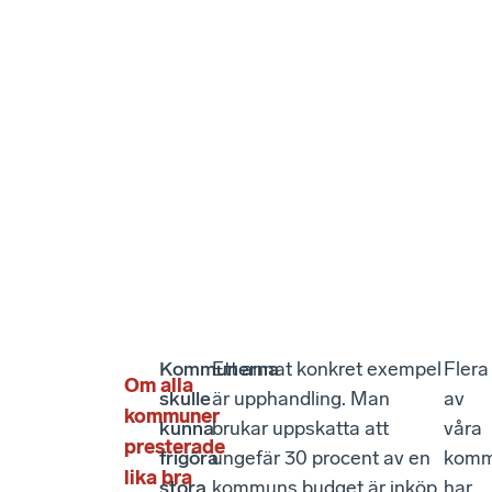
Kommunerna
Ett annat konkret exempel
Flera
Om alla
skulle
är upphandling. Man
av
kommuner
kunna
brukar uppskatta att
våra
presterade
frigöra
ungefär 30 procent av en
komm
lika bra
stora
kommuns budget är inköp.
har