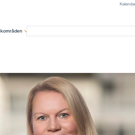
Kalenda
kområden
Medlemskap
Rapporter och remissva