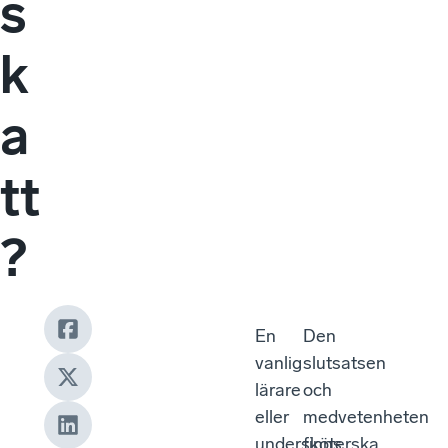
s
k
a
tt
?
En
Den
vanlig
slutsatsen
lärare
och
eller
medvetenheten
undersköterska
finns