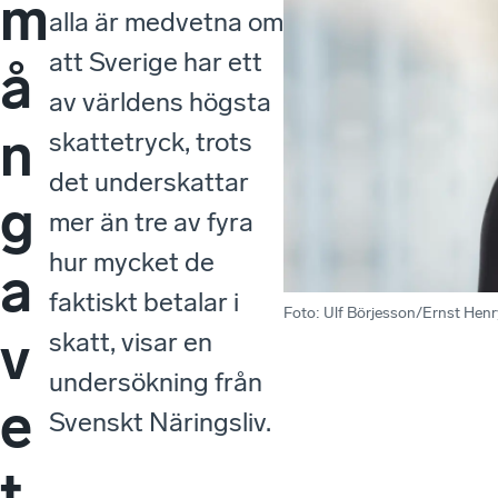
m
alla är medvetna om
att Sverige har ett
å
av världens högsta
n
skattetryck, trots
det underskattar
g
mer än tre av fyra
hur mycket de
a
faktiskt betalar i
Foto
:
Ulf Börjesson/Ernst Hen
v
skatt, visar en
undersökning från
e
Svenskt Näringsliv.
t