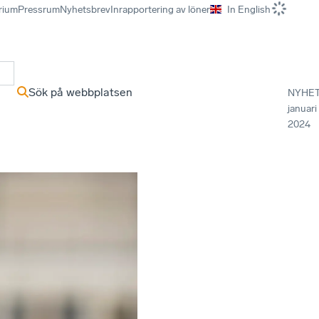
rium
Pressrum
Nyhetsbrev
Inrapportering av löner
In English
r
Sök på webbplatsen
NYHE
januari
2024