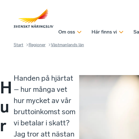
Om oss
Här finns vi
Sa
Start
Regioner
Västmanlands län
Handen på hjärtat
H
– hur många vet
hur mycket av vår
u
bruttoinkomst som
r
vi betalar i skatt?
Jag tror att nästan