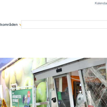
Kalenda
kområden
Medlemskap
Rapporter och remissva