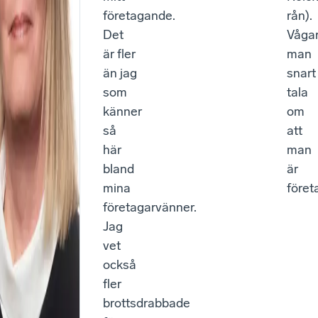
företagande.
rån).
Det
Våga
är fler
man
än jag
snart
som
tala
känner
om
så
att
här
man
bland
är
mina
föret
företagarvänner.
Jag
vet
också
fler
brottsdrabbade