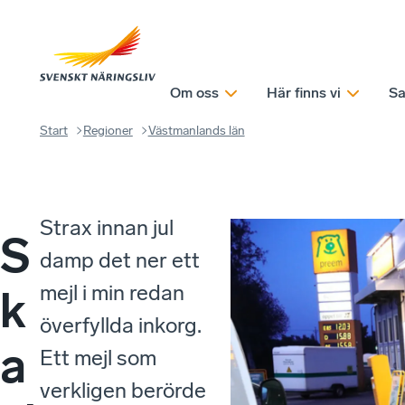
Om oss
Här finns vi
Sa
Start
Regioner
Västmanlands län
Strax innan jul
S
damp det ner ett
mejl i min redan
k
överfyllda inkorg.
a
Ett mejl som
verkligen berörde