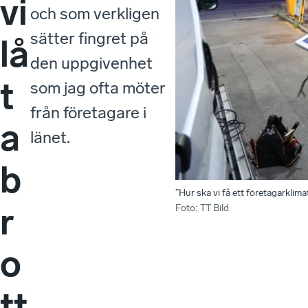
vi
och som verkligen
sätter fingret på
lå
den uppgivenhet
t
som jag ofta möter
från företagare i
a
länet.
b
”Hur ska vi få ett företagarklim
r
Foto
:
TT Bild
o
tt