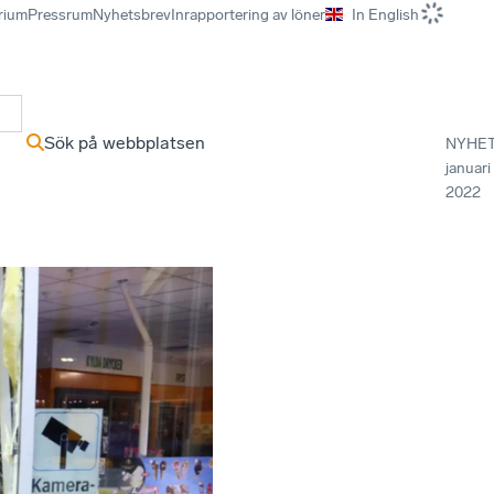
rium
Pressrum
Nyhetsbrev
Inrapportering av löner
In English
r
Sök på webbplatsen
NYHE
januari
2022