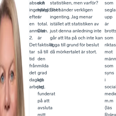
absolut
och
statistiken, men varför?
som
ingenting
hjälplöshet
Det händer verkligen
segla
efter
är
ingenting. Jag menar
upp
en
total.
istället att statistiken av
är
anmälan.
Det
just denna anledning inte
brott
2.
är
går att lita på och inte kan
som
Det
faktiskt
ligga till grund för beslut
riktas
tar
så till
då mörkertalet är stort.
mot
tid
den
männ
från
milda
som
det
grad
syns
dagliga
att
i
arbetet.
jag
socia
funderat
medi
på att
m.m
avsluta
(läs
mitt
Rolex