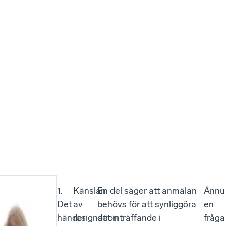
1.
Känslan
En del säger att anmälan
Ännu
Det
av
behövs för att synliggöra
en
händer
resignation
det inträffande i
fråga