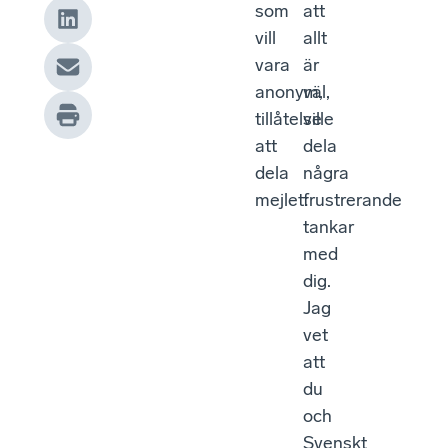
som
att
vill
allt
vara
är
anonym,
väl,
tillåtelse
ville
att
dela
dela
några
mejlet:
frustrerande
tankar
med
dig.
Jag
vet
att
du
och
Svenskt