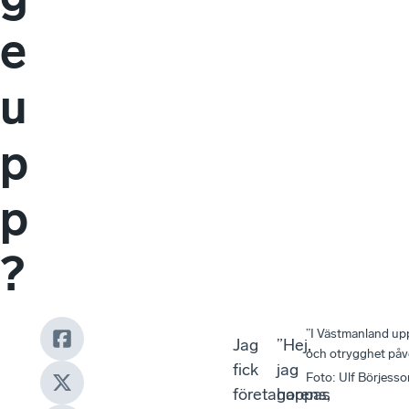
e
u
p
p
?
”I Västmanland upp
Jag
”Hej,
och otrygghet påve
fick
jag
Foto
:
Ulf Börjess
företagarens,
hoppas