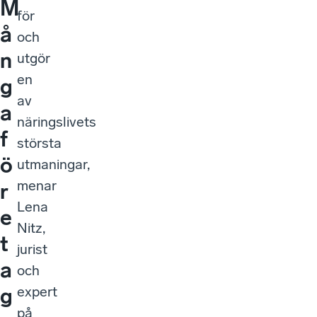
M
för
å
och
n
utgör
en
g
av
a
näringslivets
f
största
ö
utmaningar,
menar
r
Lena
e
Nitz,
t
jurist
a
och
expert
g
på