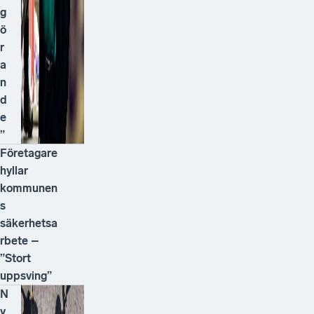
g
ö
r
a
n
d
e
”
Företagare
hyllar
kommunen
s
säkerhetsa
rbete –
”Stort
uppsving”
N
y