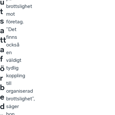
u
brottslighet
t
mot
s
företag.
a
”Det
finns
tt
också
a
en
f
väldigt
ö
tydlig
koppling
r
till
b
organiserad
e
brottslighet”,
d
säger
hon.