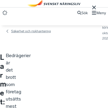
Sök
Meny
NY
Säkerhet och riskhantering
okt
202
Bedrägerier
L
är
a
det
r
brott
m
som
e
företag
utsätts
t:
mest