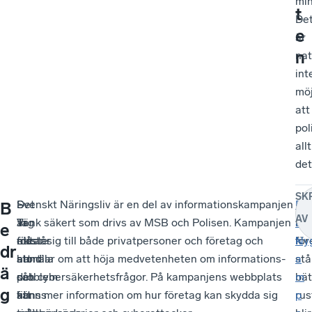
min
t
De
e
är
n
nat
int
möj
att
pol
allt
det
SK
Det
–
–
Svenskt Näringsliv är en del av informationskampanjen
–
P
B
AV
är
Jag
Vi
Tänk säkert som drivs av MSB och Polisen. Kampanjen
Nä
å
e
ett
förstår
måste
riktar sig till både privatpersoner och företag och
för
k
Ny
dr
stort
att
anmäla
handlar om att höja medvetenheten om informations-
stå
a
ä
problem
det
så
och cybersäkerhetsfrågor. På kampanjens webbplats
bät
m
g
att
känns
att
finns mer information om hur företag kan skydda sig
rus
p