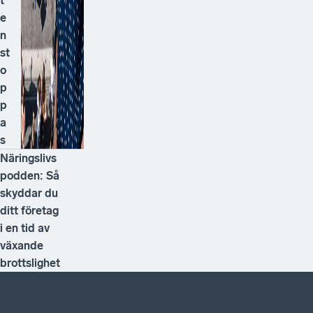
t
e
n
st
o
p
p
a
s
Näringslivs
podden: Så
skyddar du
ditt företag
i en tid av
växande
brottslighet