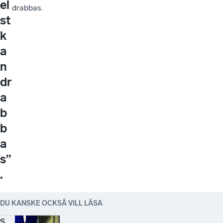
el
drabbas.
st
k
a
n
dr
a
b
b
a
s”
.
DU KANSKE OCKSÅ VILL LÄSA
S