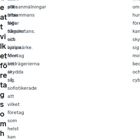
e
polisanmälningar
eller
att
om
inte
oroa
tillsammans
hur
at
leder
sig
följa
för
t
någonstans.
för
trender
ka
vi
sitt
och
sk
lk
varumärke.
hjälpa
sig
et
Men
företag
mo
bedrägerierna
att
bed
fö
är
skydda
oc
re
så
sig.
cyb
ta
sofistikerade
g
att
s
vilket
företag
o
som
m
helst
h
kan