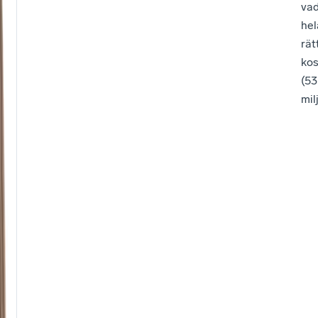
va
hel
rät
kos
(53
mil