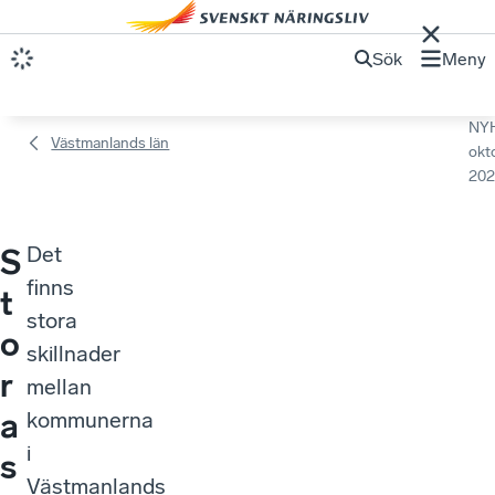
Sök
Meny
NY
Västmanlands län
okt
202
Det
S
finns
t
stora
o
skillnader
r
mellan
a
kommunerna
i
s
Västmanlands