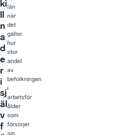
ki
län
ll
när
n
det
gäller
a
hur
d
stor
e
andel
r
av
befolkningen
i
i
sj
arbetsför
äl
ålder
v
som
försörjer
f
sig