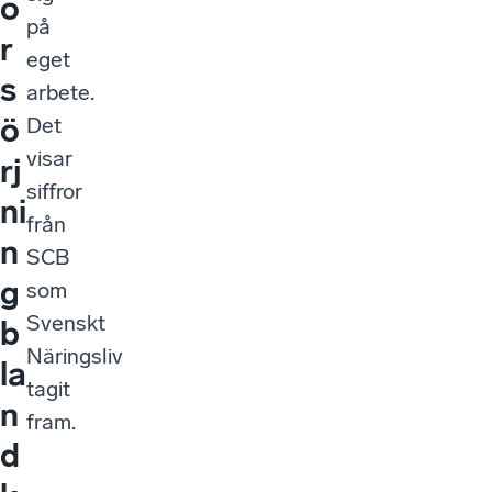
ö
på
r
eget
s
arbete.
ö
Det
visar
rj
siffror
ni
från
n
SCB
g
som
Svenskt
b
Näringsliv
la
tagit
n
fram.
d