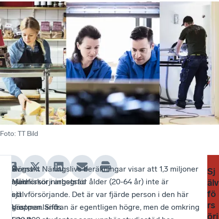
Foto
:
TT Bild
Högst
–
Svenskt Näringslivs beräkningar visar att 1,3 miljoner
–
Nä
Sj
självförsörjningsgrad
Med
människor i arbetsför ålder (20-64 år) inte är
De
pe
älv
fö
i
ett
självförsörjande. Det är var fjärde person i den här
är
går
rs
Västmanlands
bra
gruppen. Siffran är egentligen högre, men de omkring
oer
frå
örj