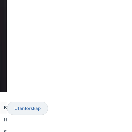
Kommuner
Antal självförsörjande
Antal inte sjä
Utanförskap
Hallstahammar
6 009
1 997
Surahammar
3 735
1 246