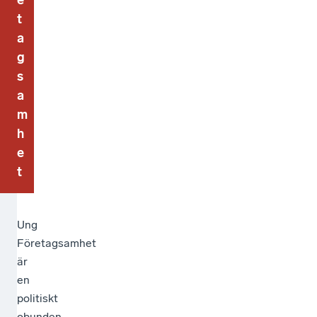
t
a
g
s
a
m
h
e
t
Ung
Företagsamhet
är
en
politiskt
obunden,