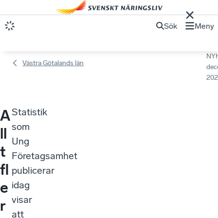
Sök
Meny
NY
Västra Götalands län
dec
202
Statistik
A
som
ll
Ung
t
Företagsamhet
fl
publicerar
e
idag
visar
r
att