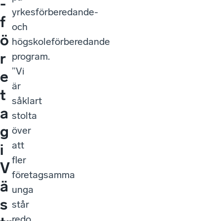
-
yrkesförberedande-
f
och
ö
högskoleförberedande
r
program.
”Vi
e
är
t
såklart
a
stolta
g
över
att
i
fler
V
företagsamma
ä
unga
s
står
redo