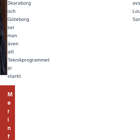
Skaraborg
avs
och
Lou
Göteborg
Sa
ser
man
även
att
Teknikprogrammet
är
starkt.
M
e
r
i
n
f