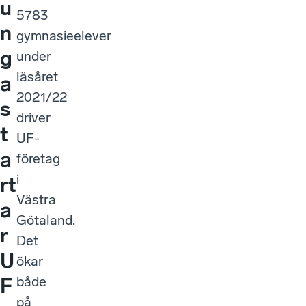
u
5783
n
gymnasieelever
g
under
läsåret
a
2021/22
s
driver
t
UF-
a
företag
i
rt
Västra
a
Götaland.
r
Det
U
ökar
både
F
på