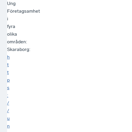
Ung
Företagsamhet
i
fyra
olika
områden:
Skaraborg:
h
t
t
p
s
:
/
/
u
n