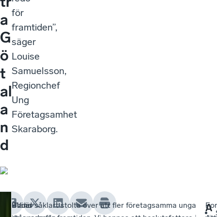
tr
för
a
framtiden”,
G
säger
ö
Louise
t
Samuelsson,
Regionchef
al
Ung
a
Företagsamhet
n
Skaraborg.
d
Under
Bland
- Vi är såklart stolta över att fler företagsamma unga
For
-
A