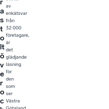
r
av
a
enkätsvar
s
från
t
32 000
företagare,
o
är
lt
det
ö
glädjande
v
läsning
för
e
den
r
som
o
ser
c
Västra
Götaland