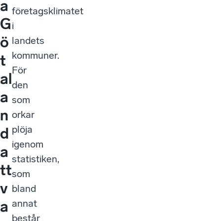
a
företagsklimatet
G
i
ö
landets
kommuner.
t
För
al
den
a
som
n
orkar
plöja
d
igenom
a
statistiken,
tt
som
v
bland
annat
a
består