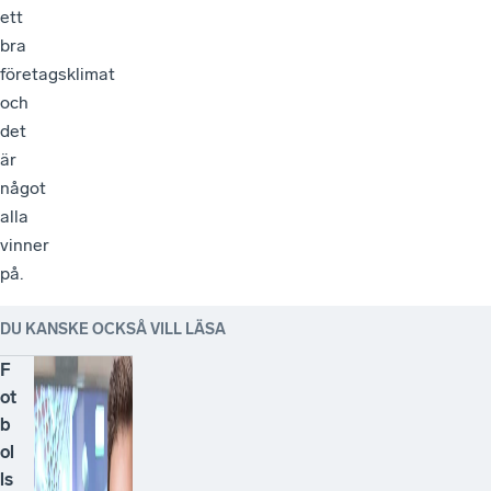
ett
bra
företagsklimat
och
det
är
något
alla
vinner
på.
DU KANSKE OCKSÅ VILL LÄSA
F
ot
b
ol
ls