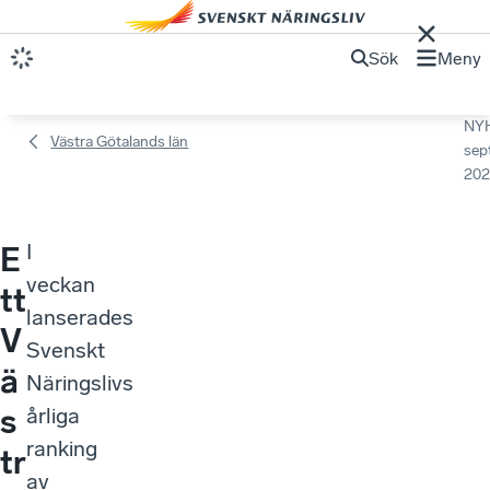
Sök
Meny
NY
Västra Götalands län
sep
202
I
E
veckan
tt
lanserades
V
Svenskt
ä
Näringslivs
s
årliga
ranking
tr
av