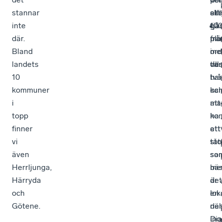
stannar
att
ell
ski
inte
gå
tjä
10
där.
frå
mö
pla
Bland
ord
i
mel
landets
till
var
de
10
han
två
kommuner
oc
ka
i
att
ma
topp
ha
kon
finner
ett
att
vi
tät
sto
även
sa
so
Herrljunga,
me
bäs
Härryda
det
är
och
lok
en
Götene.
när
del
Dia
ing