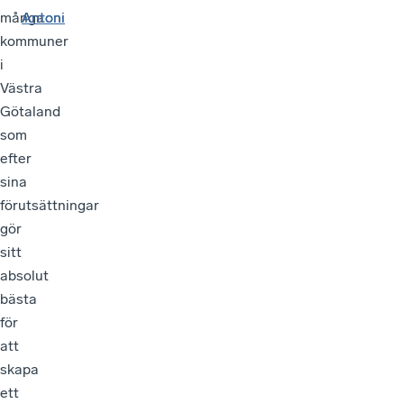
många
Antoni
Antoni
kommuner
i
Västra
Götaland
som
efter
sina
förutsättningar
gör
sitt
absolut
bästa
för
att
skapa
ett