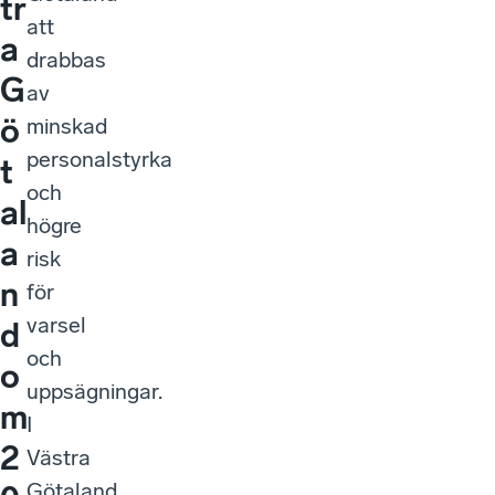
tr
att
a
drabbas
G
av
ö
minskad
personalstyrka
t
och
al
högre
a
risk
n
för
varsel
d
och
o
uppsägningar.
m
I
2
Västra
Götaland