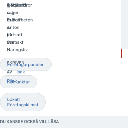
Götaland.
glädjesiffror
igen,
och
säger
osäkerheten
Rudolf
är
Antoni
fortsatt
på
stor.
Svenskt
Näringsliv.
SKRIVEN
Företagarpanelen
Isak
AV
Flink
Konjunktur
Lokalt
Företagsklimat
DU KANSKE OCKSÅ VILL LÄSA