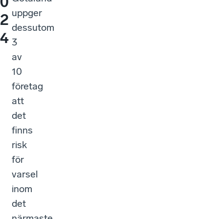
0
uppger
2
dessutom
4
3
av
10
företag
att
det
finns
risk
för
varsel
inom
det
närmaste