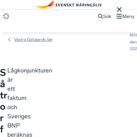
Sök
Meny
NY
Västra Götalands län
dec
202
Lågkonjunkturen
S
är
å
ett
tr
faktum
o
och
r
Sveriges
BNP
f
beräknas