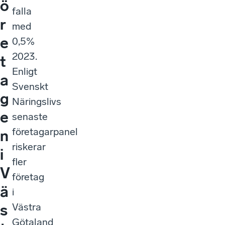
ö
falla
r
med
e
0,5%
2023.
t
Enligt
a
Svenskt
g
Näringslivs
e
senaste
företagarpanel
n
riskerar
i
fler
V
företag
ä
i
Västra
s
Götaland