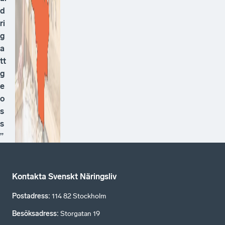
d
ri
g
a
tt
g
e
o
s
s
”
Kontakta Svenskt Näringsliv
Postadress
:
114 82 Stockholm
Besöksadress
:
Storgatan 19