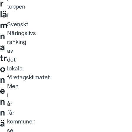
r
toppen
lä
i
m
Svenskt
Näringslivs
n
ranking
a
av
tr
det
o
lokala
företagsklimatet.
n
Men
e
i
n
år
n
får
kommunen
ä
se