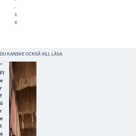
.
s
e
DU KANSKE OCKSÅ VILL LÄSA
”
Fl
e
r
f
ö
r
e
t
a