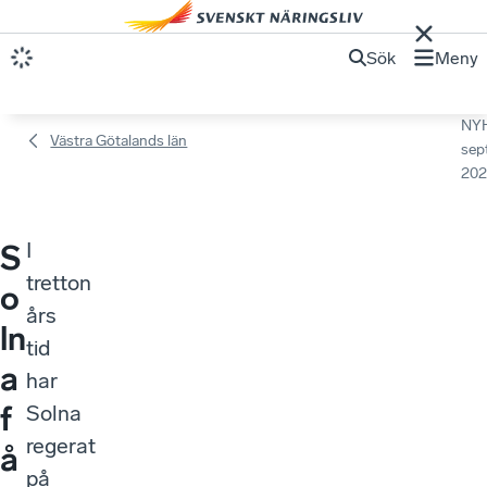
Sök
Meny
NY
Västra Götalands län
sep
202
I
S
tretton
o
års
ln
tid
a
har
f
Solna
regerat
å
på