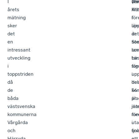
I
ver
åre
(15
årets
Att
klä
mätning
för
i
sker
upp
län
det
det
är
en
so
St
intressant
lan
so
utveckling
bä
tar
i
för
sig
toppstriden
i
up
då
de
hel
de
ko
54
båda
är
pla
västsvenska
int
jäm
kommunerna
fö
me
Vårgårda
ut
i
och
sna
fjol
Härryda
ett