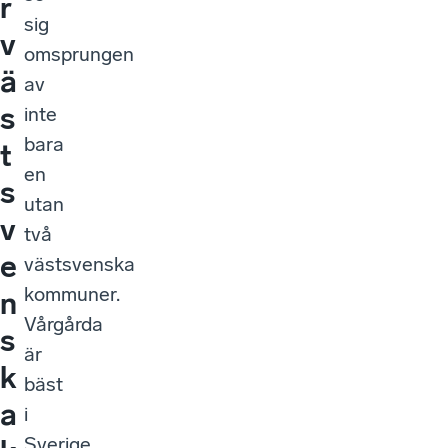
r
sig
v
omsprungen
ä
av
s
inte
bara
t
en
s
utan
v
två
e
västsvenska
kommuner.
n
Vårgårda
s
är
k
bäst
a
i
Sverige,