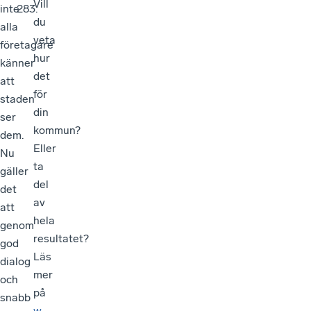
Vill
inte
283.
du
alla
veta
företagare
hur
känner
det
att
för
staden
din
ser
kommun?
dem.
Eller
Nu
ta
gäller
del
det
av
att
hela
genom
resultatet?
god
Läs
dialog
mer
och
på
snabb
w