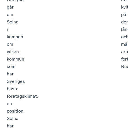
går
kvi
om
på
Solna
de
i
lån
kampen
oc
om
mål
vilken
arb
kommun
for
som
Rud
har
Sveriges
bästa
företagsklimat,
en
position
Solna
har