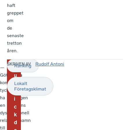
haft
greppet
om
de
senaste
tretton
åren.
Rudolf Antoni
SKRIVEN AV
Ranking
H
—
De
Göteborgs
största
u
kommun
tappen
r
Lokalt
Företagsklimat
tycks
i
g
ha
rankingen
i
en
återfinns
c
dysfunktionell
i
k
relation
Ulricehamn
d
till
som