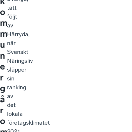
k
tätt
o
följt
m
av
m
Härryda,
u
när
Svenskt
n
Näringsliv
e
släpper
r
sin
g
ranking
av
å
det
r
lokala
o
företagsklimatet
m
2021.