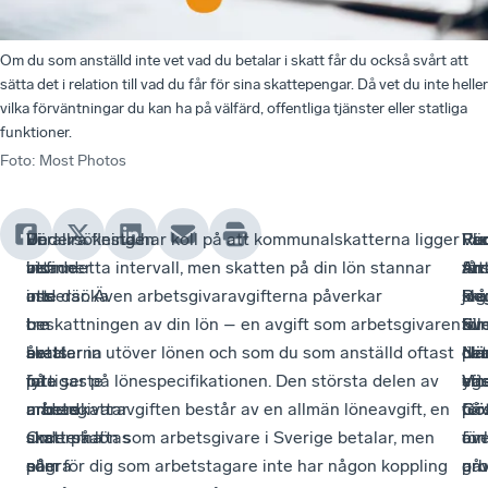
Om du som anställd inte vet vad du betalar i skatt får du också svårt att
sätta det i relation till vad du får för sina skattepengar. Då vet du inte heller
vilka förväntningar du kan ha på välfärd, offentliga tjänster eller statliga
funktioner.
Foto
:
Most Photos
Vi
För
Undersökningen
De allra flesta har koll på att kommunalskatterna ligger
Fö
Fle
Va
Rud
befinner
att
visade
inom detta intervall, men skatten på din lön stannar
att
ans
får
Ant
oss
undersöka
att
inte där. Även arbetsgivaravgifterna påverkar
krå
sku
jag
Re
i
om
tre
beskattningen av din lön – en avgift som arbetsgivaren
till
ku
för
Sv
årets
skatterna
av
betalar in utöver lönen och som du som anställd oftast
det
ök
pe
När
fattigaste
på
fyra
inte ser på lönespecifikationen. Den största delen av
ytt
sin
ege
Väs
månad.
arbete
underskattar
arbetsgivaravgiften består av en allmän löneavgift, en
påv
för
I
Gö
Om
underskattas
skatterna
skatt på lön som arbetsgivare i Sverige betalar, men
äv
om
för
några
eller
på
som för dig som arbetstagare inte har någon koppling
gr
arb
påv