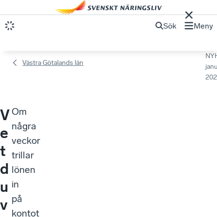
Sök
Meny
NY
Västra Götalands län
janu
202
Om
V
några
e
veckor
t
trillar
d
lönen
u
in
på
v
kontot