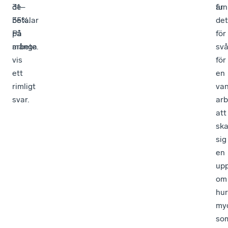
de
31–
är
fun
betalar
35%.
det
på
På
för
arbete.
många
svå
vis
för
ett
en
rimligt
van
svar.
arb
att
ska
sig
en
upp
om
hur
my
so