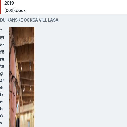
2019
(002).docx
DU KANSKE OCKSÅ VILL LÄSA
”
Fl
er
fö
re
ta
g
ar
e
b
e
h
ö
v