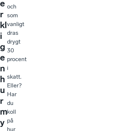
e
och
r
som
kl
vanligt
dras
i
drygt
g
30
e
procent
n
i
skatt.
h
Eller?
u
Har
r
du
m
koll
på
y
hur