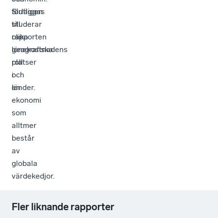
förläggas
Slutligen
till
studerar
olika
rapporten
geografiska
lönekostnadens
platser
roll
och
i
länder.
en
ekonomi
som
alltmer
består
av
globala
värdekedjor.
Fler liknande rapporter