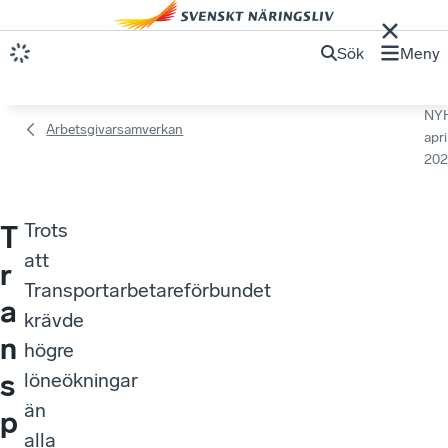
Sök
Meny
NY
Arbetsgivarsamverkan
apri
202
Trots
T
att
r
Transportarbetareförbundet
a
krävde
n
högre
s
löneökningar
än
p
alla