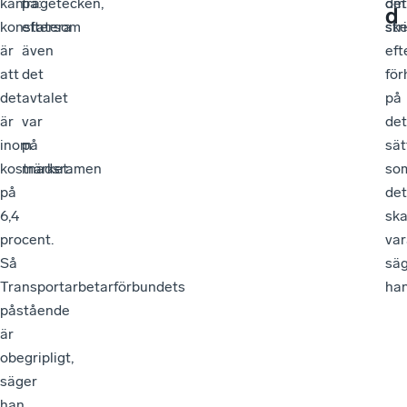
kan
frågetecken,
på:
om
det
d
konstatera
eftersom
str
ske
är
även
eft
att
det
för
det
avtalet
på
är
var
det
inom
på
sät
kostnadsramen
märket.
so
på
det
6,4
sk
procent.
var
Så
sä
Transportarbetarförbundets
han
påstående
är
obegripligt,
säger
han.