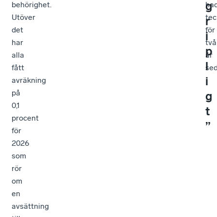
g
behörighet.
ha
Utöver
tec
r
det
för
i
har
två
p
alla
år
l
fått
sed
i
avräkning
på
g
0,1
t
procent
”
för
2026
som
rör
om
en
avsättning