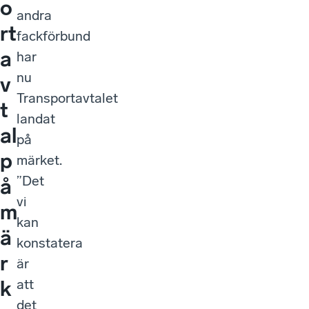
o
andra
rt
fackförbund
a
har
nu
v
Transportavtalet
t
landat
al
på
p
märket.
”Det
å
vi
m
kan
ä
konstatera
r
är
att
k
det