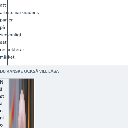
att
arbetsmarknadens
parter
på
sedvanligt
sätt
respekterar
märket.
DU KANSKE OCKSÅ VILL LÄSA
N
ä
st
a
n
ni
o