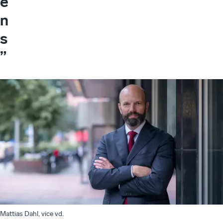
e
n
s
”
Mattias Dahl, vice vd.