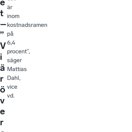
e
är
t
inom
–
kostnadsramen
”
på
6,4
V
procent”,
i
säger
ä
Mattias
r
Dahl,
vice
ö
vd.
v
e
r