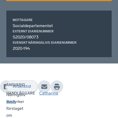
MOTTAGARE
Socialdepartementet
EXTERNT DIARIENUMMER
S2020/08073
SVENSKT NÄRINGSLIVS DIARIENUMMER
2020-194
ANSVARIG
Arbetstid
Svenskt
Catharina
HANDLÄGGARE
Näringsliv
avstyrker
Bäck
förslaget
om