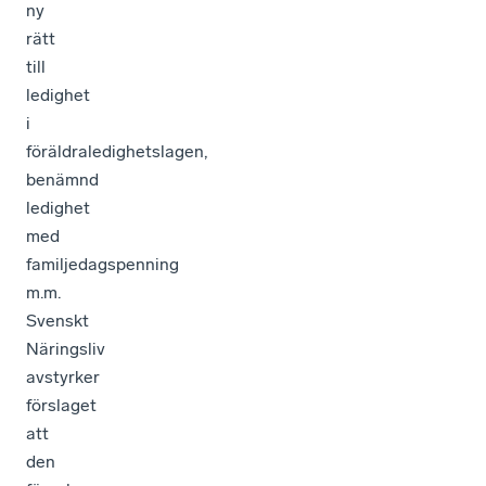
ny
rätt
till
ledighet
i
föräldraledighetslagen,
benämnd
ledighet
med
familjedagspenning
m.m.
Svenskt
Näringsliv
avstyrker
förslaget
att
den