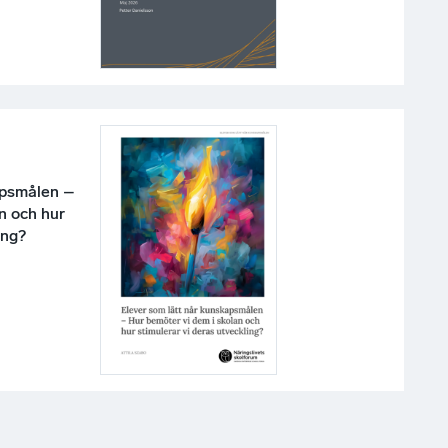
apsmålen –
n och hur
ing?