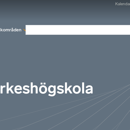
Kalenda
kområden
Medlemskap
Rapporter och remissva
rkeshögskola