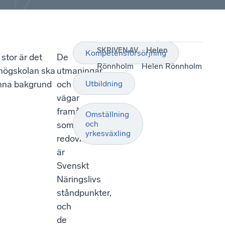
Helen
SKRIVEN AV
Kompetensförsörjning
 stor är det
De
Rönnholm
Helen Rönnholm
eshögskolan ska
utmaningar
enna bakgrund
och
Utbildning
vägar
framåt
Omställning
och
som
yrkesväxling
redovisas
är
Svenskt
Näringslivs
ståndpunkter,
och
de