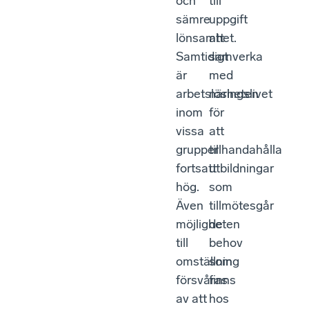
och
till
sämre
uppgift
lönsamhet.
att
Samtidigt
samverka
är
med
arbetslösheten
näringslivet
inom
för
vissa
att
grupper
tillhandahålla
fortsatt
utbildningar
hög.
som
Även
tillmötesgår
möjligheten
de
till
behov
omställning
som
försvåras
finns
av att
hos