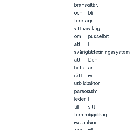
branscher,
att
och
bli
företag
en
vittnar
viktig
om
pusselbit
att
i
svårigheten
utbildningssystem
att
Den
hitta
är
rätt
en
utbildad
aktör
personal
som
leder
i
till
sitt
förhindrad
uppdrag
expansion
har