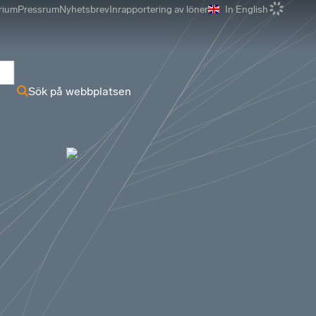
rium
Pressrum
Nyhetsbrev
Inrapportering av löner
In English
r
Sök på webbplatsen