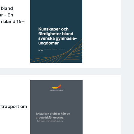
 bland
r - En
n bland 16–
rtrapport om