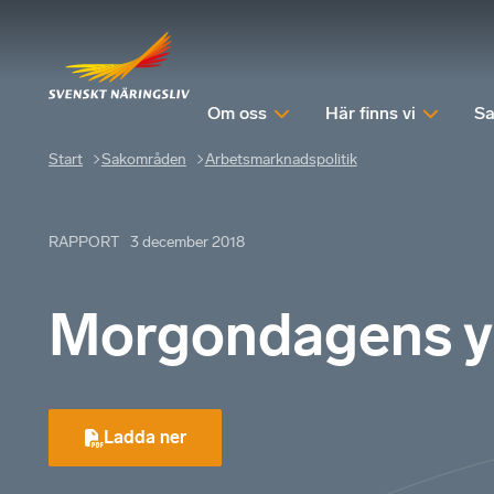
Om oss
Här finns vi
Sa
Start
Sakområden
Arbetsmarknadspolitik
RAPPORT
3 december 2018
Morgondagens y
Ladda ner