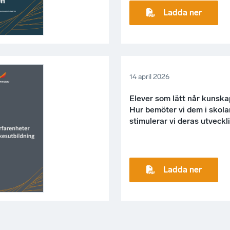
Ladda ner
14 april 2026
Elever som lätt når kunsk
Hur bemöter vi dem i skola
stimulerar vi deras utveckl
Ladda ner