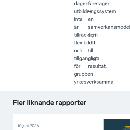
dagens
företagen
utbildningssystem
–
inte
en
är
samverkansmodel
tillräckligt
som
flexibelt
lett
och
till
tillgängligt
goda
för
resultat.
gruppen
yrkesverksamma.
Fler liknande rapporter
10 juni 2026