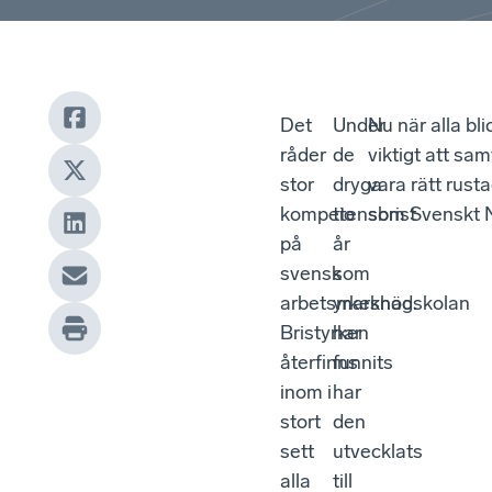
Det
Under
Nu när alla bli
råder
de
viktigt att sa
stor
dryga
vara rätt rus
kompetensbrist
tio
som Svenskt Nä
på
år
svensk
som
arbetsmarknad.
yrkeshögskolan
Bristyrken
har
återfinns
funnits
inom i
har
stort
den
sett
utvecklats
alla
till