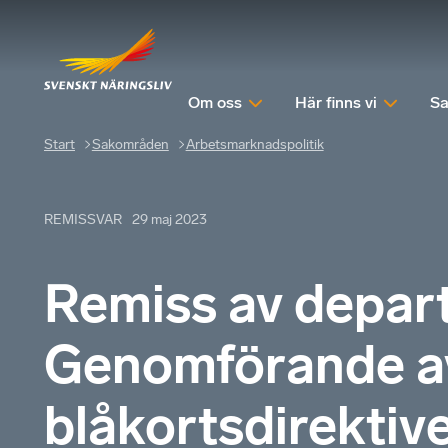
Om oss
Här finns vi
Sa
Start
Sakområden
Arbetsmarknadspolitik
REMISSVAR
29 maj 2023
Remiss av depa
Genomförande av
blåkortsdirektiv