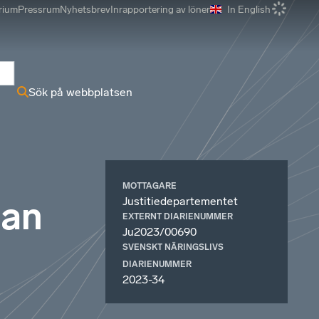
rium
Pressrum
Nyhetsbrev
Inrapportering av löner
In English
r
Sök på webbplatsen
MOTTAGARE
Justitiedepartementet
ian
EXTERNT DIARIENUMMER
Ju2023/00690
SVENSKT NÄRINGSLIVS
DIARIENUMMER
2023-34