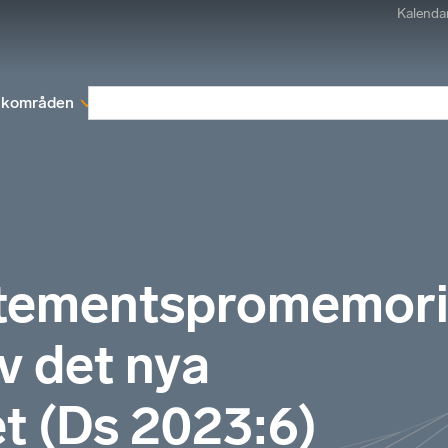
Kalenda
kområden
Medlemskap
Rapporter och remissva
rtementspromemor
 det nya
et (Ds 2023:6)