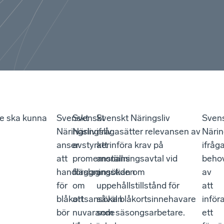
re ska kunna
Svenskt
Svenskt
Svenskt Näringsliv
Sven
Näringsliv
Näringsliv
ifrågasätter relevansen av
Närin
anser
avstyrker
att införa krav på
ifråg
att
promemorians
anställningsavtal vid
beho
handläggningstiden
förslag
ansökan om
av
för
om
uppehållstillstånd för
att
blåkortsansökan
att
såväl blåkortsinnehavare
inför
bör
nuvarande
som säsongsarbetare.
ett