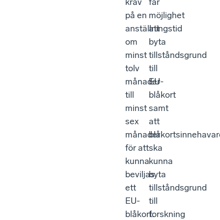
krav
får
på en
möjlighet
anställningstid
att
om
byta
minst
tillståndsgrund
tolv
till
månader
EU-
till
blåkort
minst
samt
sex
att
månader
blåkortsinnehavar
för att
ska
kunna
kunna
beviljas
byta
ett
tillståndsgrund
EU-
till
blåkort.
forskning