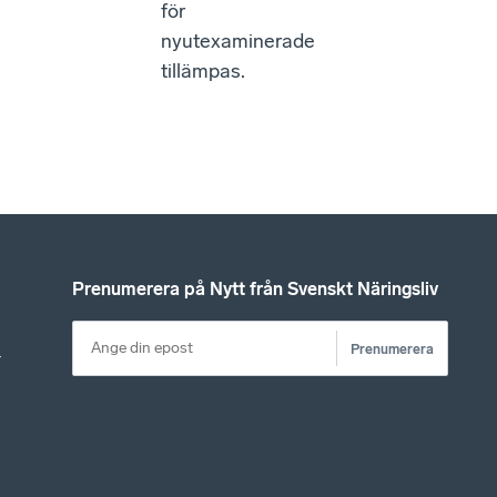
för
nyutexaminerade
tillämpas.
Prenumerera på Nytt från Svenskt Näringsliv
Prenumerera
r