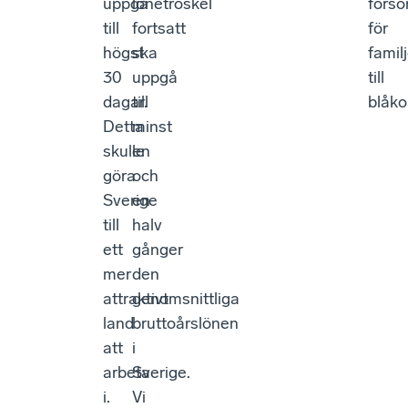
uppgå
lönetröskel
försö
till
fortsatt
för
högst
ska
fami
30
uppgå
till
dagar.
till
blåko
Detta
minst
skulle
en
göra
och
Sverige
en
till
halv
ett
gånger
mer
den
attraktivt
genomsnittliga
land
bruttoårslönen
att
i
arbeta
Sverige.
i.
Vi