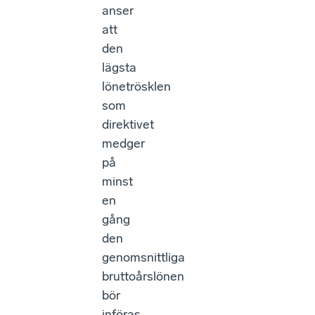
anser
att
den
lägsta
lönetrösklen
som
direktivet
medger
på
minst
en
gång
den
genomsnittliga
bruttoårslönen
bör
införas.