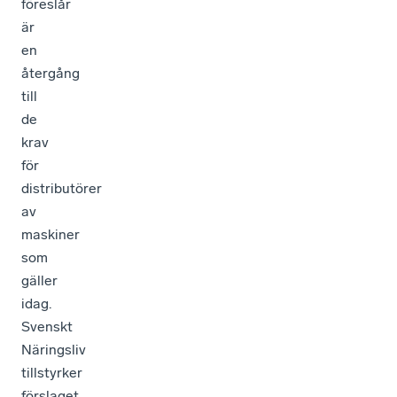
föreslår
är
en
återgång
till
de
krav
för
distributörer
av
maskiner
som
gäller
idag.
Svenskt
Näringsliv
tillstyrker
förslaget.