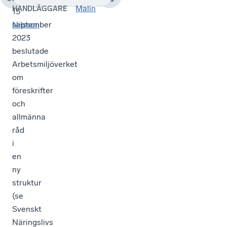
Malin
HANDLÄGGARE
15
september
Nilsson
2023
beslutade
Arbetsmiljöverket
om
föreskrifter
och
allmänna
råd
i
en
ny
struktur
(se
Svenskt
Näringslivs