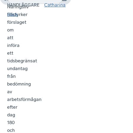
Catharina
HANDLÄGGARE
Näringsliv
tillstyrker
Bäck
förslaget
om
att
införa
ett
tidsbegränsat
undantag
från
bedömning
av
arbetsförmågan
efter
dag
180
och