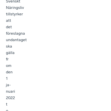
Svenskt
Näringsliv
tillstyrker
att
det
föreslagna
undantaget
ska
gälla
fr
om
den
1
ja-
nuari
2022
t
o