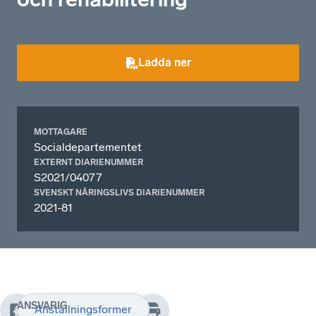
Ladda ner
MOTTAGARE
Socialdepartementet
EXTERNT DIARIENUMMER
S2021/04077
SVENSKT NÄRINGSLIVS DIARIENUMMER
2021-81
ANSVARIG
Anställningsformer
Svenskt