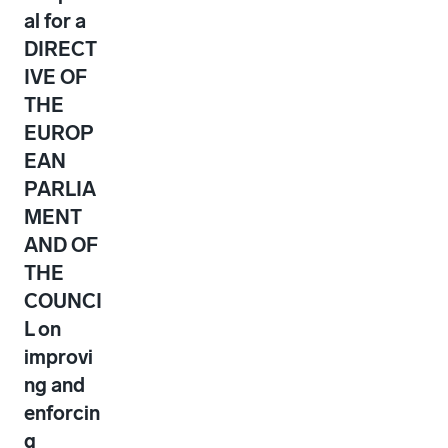
al for a
DIRECT
IVE OF
THE
EUROP
EAN
PARLIA
MENT
AND OF
THE
COUNCI
L on
improvi
ng and
enforcin
g