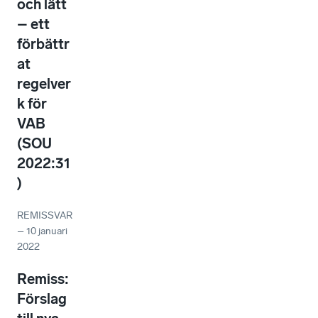
och lätt
– ett
förbättr
at
regelver
k för
VAB
(SOU
2022:31
)
REMISSVAR
–
10 januari
2022
Remiss:
Förslag