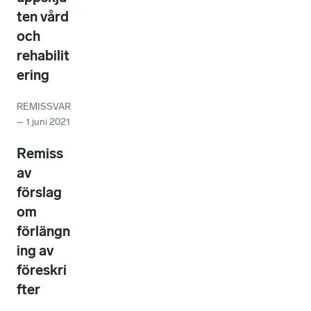
ten vård
och
rehabilit
ering
REMISSVAR
–
1 juni 2021
Remiss
av
förslag
om
förlängn
ing av
föreskri
fter