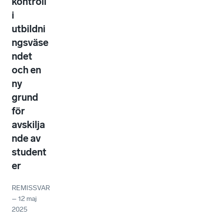
kontroll
i
utbildni
ngsväse
ndet
och en
ny
grund
för
avskilja
nde av
student
er
REMISSVAR
–
12 maj
2025