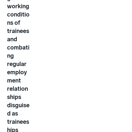
working
conditio
ns of
trainees
and
combati
ng
regular
employ
ment
relation
ships
disguise
d as
trainees
hips