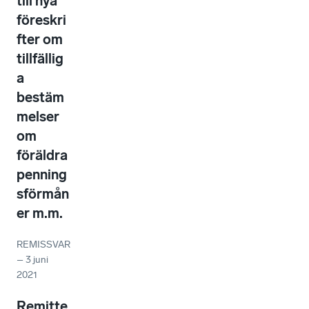
till nya
föreskri
fter om
tillfällig
a
bestäm
melser
om
föräldra
penning
sförmån
er m.m.
REMISSVAR
–
3 juni
2021
Remitte