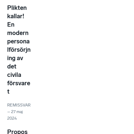
Plikten
kallar!
En
modern
persona
lförsörjn
ing av
det
civila
försvare
t
REMISSVAR
–
27 maj
2024
Propos