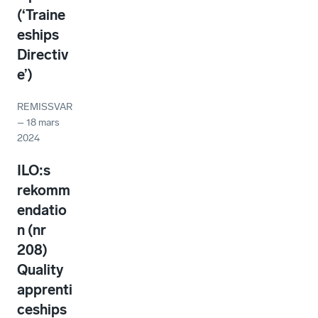
(‘Traine
eships
Directiv
e’)
REMISSVAR
–
18 mars
2024
ILO:s
rekomm
endatio
n (nr
208)
Quality
apprenti
ceships