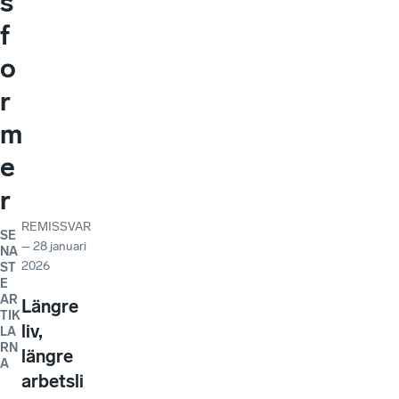
s
f
o
r
m
e
r
REMISSVAR
SE
–
28 januari
NA
2026
ST
E
AR
Längre
TIK
liv,
LA
RN
längre
A
arbetsli