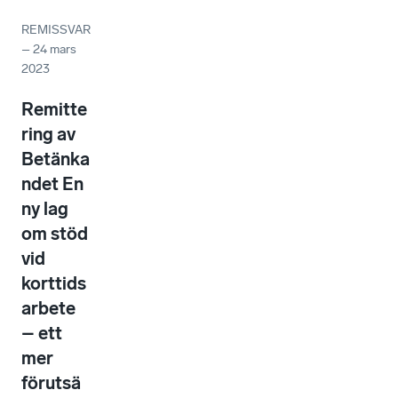
REMISSVAR
–
24 mars
2023
Remitte
ring av
Betänka
ndet En
ny lag
om stöd
vid
korttids
arbete
– ett
mer
förutsä