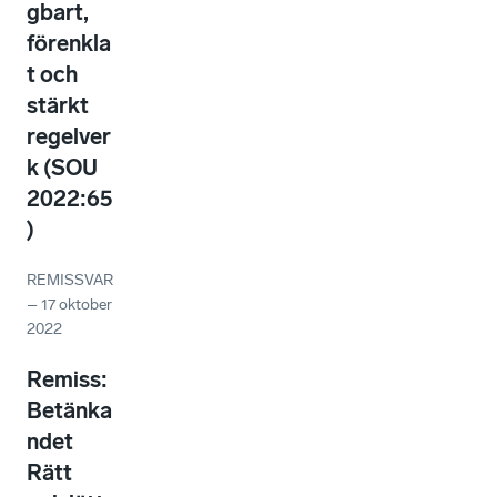
gbart,
förenkla
t och
stärkt
regelver
k (SOU
2022:65
)
REMISSVAR
–
17 oktober
2022
Remiss:
Betänka
ndet
Rätt