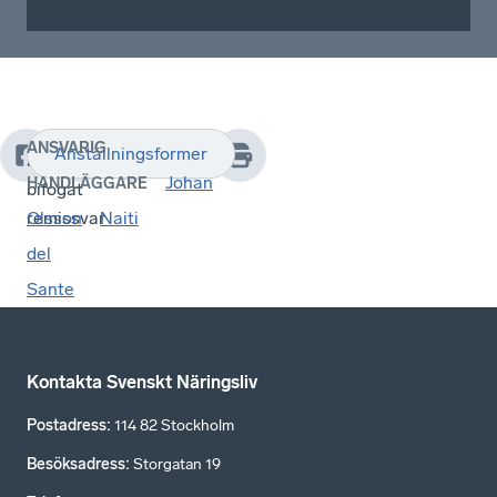
ANSVARIG
Anställningsformer
Se
Johan
HANDLÄGGARE
bifogat
remissvar
Olsson
Naiti
del
Sante
Kontakta Svenskt Näringsliv
Postadress
:
114 82 Stockholm
Besöksadress
:
Storgatan 19