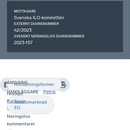
MOTTAGARE
Svenska ILO-kommittén
EXTERNT DIARIENUMMER
42/2023
SVENSKT NÄRINGSLIVS DIARIENUMMER
2023-157
ANSVARIG
Anställningsformer
Remissvaret
Patrik
HANDLÄGGARE
redogör
för
Karlsson
Arbetsmarknad
EU
Svenskt
Näringslivs
kommentarer