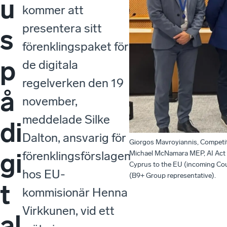
u
kommer att
presentera sitt
s
förenklingspaket för
p
de digitala
regelverken den 19
å
november,
meddelade Silke
di
Dalton, ansvarig för
Giorgos Mavroyiannis, Competit
gi
förenklingsförslagen
Michael McNamara MEP, AI Act W
Cyprus to the EU (incoming Cou
hos EU-
(B9+ Group representative).
t
kommisionär Henna
Virkkunen, vid ett
al