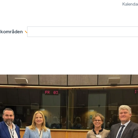
Kalenda
kområden
Medlemskap
Rapporter och remissva