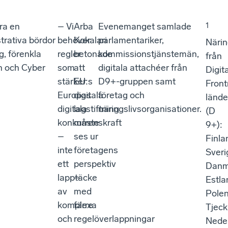
ra en
– Vi
Arba
Evenemanget samlade
1
trativa bördor
behöver
Kokalari
parlamentariker,
Närin
g, förenkla
regler
betonade
kommissionstjänstemän,
från
n och Cyber
som
att
digitala attachéer från
Digita
stärker
EU:s
D9+-gruppen samt
Front
Europas
digitala
företag och
lände
digitala
lagstiftning
näringslivsorganisationer.
(D
konkurrenskraft
måste
9+):
–
ses ur
Finla
inte
företagens
Sveri
ett
perspektiv
Danm
lapptäcke
–
Estla
av
med
Polen
komplexa
färre
Tjeck
och
regelöverlappningar
Neder