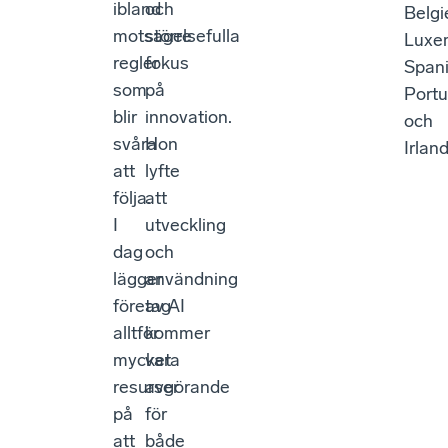
ibland
och
Belgi
motsägelsefulla
större
Luxe
regler
fokus
Spani
som
på
Portu
blir
innovation.
och
svåra
Hon
Irland
att
lyfte
följa.
att
I
utveckling
dag
och
lägger
användning
företag
av AI
alltför
kommer
mycket
vara
resurser
avgörande
på
för
att
både