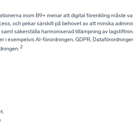
ationerna inom B9+ menar att digital förenkling måste va
ess, och pekar särskilt på behovet av att minska adminis
samt säkerställa harmoniserad tillämpning av lagstiftnin
er i exempelvis AI-förordningen, GDPR, Dataförordninge
.2
rdningen.
t.
a