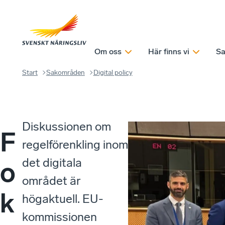
Om oss
Här finns vi
Sa
Start
Sakområden
Digital policy
Diskussionen om
F
regelförenkling inom
det digitala
o
området är
k
högaktuell. EU-
kommissionen