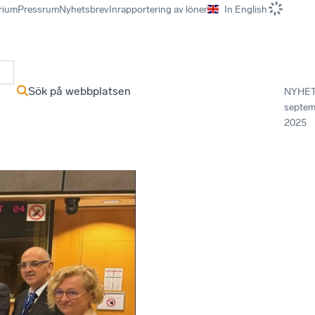
rium
Pressrum
Nyhetsbrev
Inrapportering av löner
In English
r
Sök på webbplatsen
NYHE
septem
2025