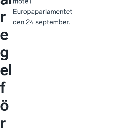
möte i
Europaparlamentet
r
den 24 september.
e
g
el
f
ö
r