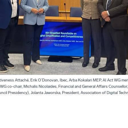
iveness Attaché, Erik O’Donovan, Ibec, Arba Kokalari MEP, AI Act WG mem
G co-chair, Michalis Nicolaides, Financial and General Affairs Counsello
ncil Presidency), Jolanta Jaworska, President, Association of Digital Te