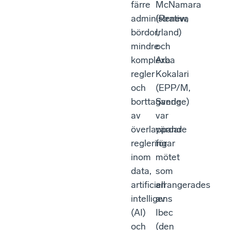
färre
McNamara
administrativa
(Renew,
bördor,
Irland)
mindre
och
komplexa
Arba
regler
Kokalari
och
(EPP/M,
borttagande
Sverige)
av
var
överlappande
värdar
regleringar
för
inom
mötet
data,
som
artificiell
arrangerades
intelligens
av
(AI)
Ibec
och
(den