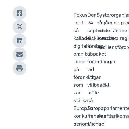
Fokus
Den
Systerorganis
i det
24
pågående proc
så
september
och kostnader 
kallade
diskuterades
komplexa regl
digitala
förslag
Resiliensföro
omnibuspaket
till
ligger
förändringar
på
vid
förenklingar
ett
som
välbesökt
kan
möte
stärka
på
Europas
Europaparlamente
konkurrenskraft
Parlamentarikern
genom
Michael