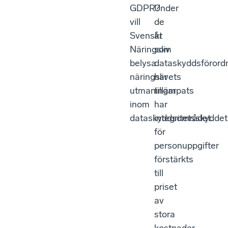
GDPR?
Under
vill
de
Svenskt
år
Näringsliv
som
belysa
dataskyddsförord
näringslivets
har
utmaningar
tillämpats
inom
har
dataskyddsområdet.
integritetsskyddet
för
personuppgifter
förstärkts
till
priset
av
stora