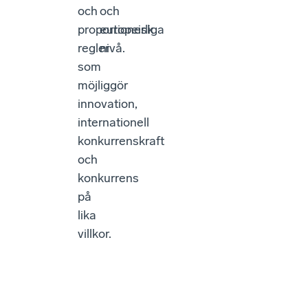
och
och
proportionerliga
europeisk
regler
nivå.
som
möjliggör
innovation,
internationell
konkurrenskraft
och
konkurrens
på
lika
villkor.