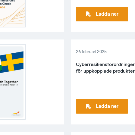
Ladda ner
26 februari 2025
Cyberresiliensförordninge
för uppkopplade produkter 
Ladda ner