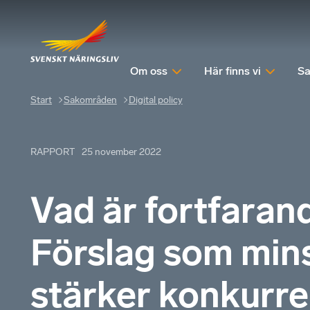
Om oss
Här finns vi
Sa
Start
Sakområden
Digital policy
RAPPORT
25 november 2022
Vad är fortfara
Förslag som mins
stärker konkurr