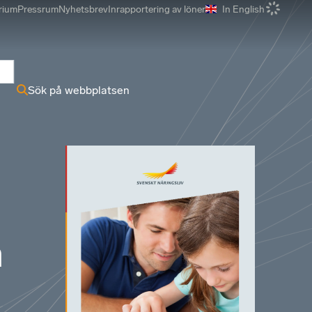
rium
Pressrum
Nyhetsbrev
Inrapportering av löner
In English
r
Sök på webbplatsen
h