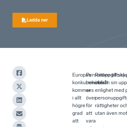
Ladda ner
Europas
Personuppgiftssk
Rätten till sk
konkurrenskraft
behöver
utifrån sin up
kommer
ses
enlighet med pr
i allt
över
personuppgift
högre
för
rättigheter oc
grad
att
utan även mot 
att
vara