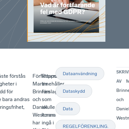
SKRIV
Dataanvändning
åste förstås
Författarna
Rapporten
M
AV
gheter i
Martin
innehåller
Brinn
ydd för
Brinnen
förslag
Dataskydd
e bara andras
och
som
och
ingsfrihet,
Daniel
skulle
Data
Danie
Westman
kunna
West
har
ingå i
REGELFÖRENKLING.