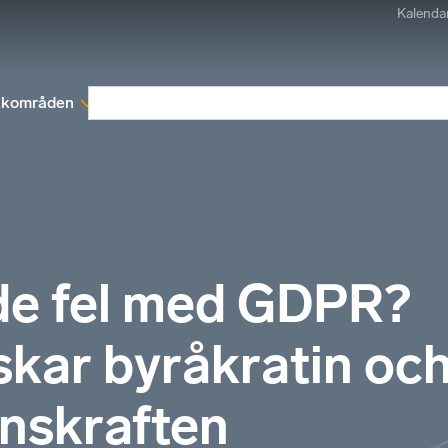
Kalenda
kområden
Medlemskap
Rapporter och remissva
nde fel med GDPR?
kar byråkratin oc
enskraften