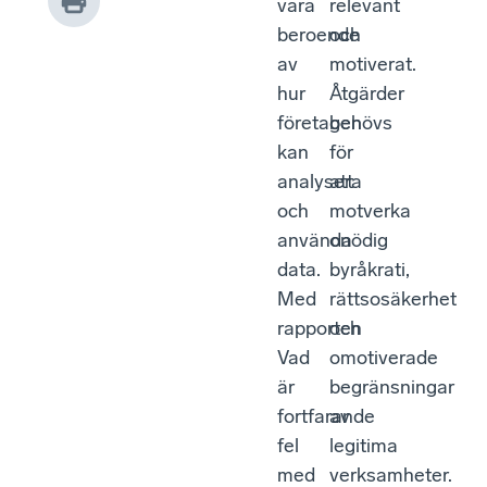
vara
relevant
beroende
och
av
motiverat.
hur
Åtgärder
företagen
behövs
kan
för
analysera
att
och
motverka
använda
onödig
data.
byråkrati,
Med
rättsosäkerhet
rapporten
och
Vad
omotiverade
är
begränsningar
fortfarande
av
fel
legitima
med
verksamheter.