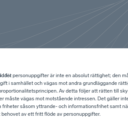
yddet
ydd för personuppgifter är inte en absolut rättighet; den m
pgift i samhället och vägas mot andra grundläggande rätti
oportionalitetsprincipen. Av detta följer att rätten till sk
er måste vägas mot motstående intressen. Det gäller int
h friheter såsom yttrande- och informationsfrihet samt när
behovet av ett fritt flöde av personuppgifter.