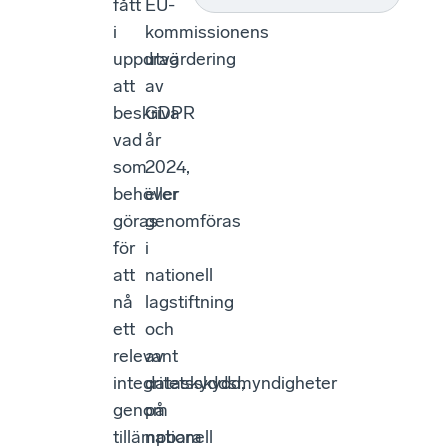
fått
EU-
i
kommissionens
uppdrag
utvärdering
att
av
beskriva
GDPR
vad
år
som
2024,
behöver
eller
göras
genomföras
för
i
att
nationell
nå
lagstiftning
ett
och
relevant
av
integritetsskydd,
dataskyddsmyndigheter
genom
på
tillämpbara
nationell