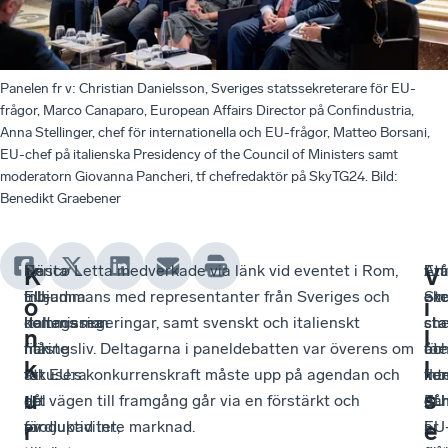
Panelen fr v: Christian Danielsson, Sveriges statssekreterare för EU-
frågor, Marco Canaparo, European Affairs Director på Confindustria,
Anna Stellinger, chef för internationella och EU-frågor, Matteo Borsani,
EU-chef på italienska Presidency of the Council of Ministers samt
moderatorn Giovanna Pancheri, tf chefredaktör på SkyTG24. Bild:
Benedikt Graebener
Nästa
De
Enrico Letta medverkade via länk vid eventet i Rom,
An
Ett
Fr
K
V
EU-
inbjudna
tillsammans med representanter från Sveriges och
Ste
ek
om
o
i
kommission
deltagarna
Italiens regeringar, samt svenskt och italienskt
che
sta
sta
n
l
måste
fick
näringsliv. Deltagarna i paneldebatten var överens om
för
oc
åt
k
l
fokusera
ta
att EU:s konkurrenskraft måste upp på agendan och
int
kon
fle
u
s
på
del
att vägen till framgång går via en förstärkt och
oc
EU
gå
produktivitet,
av
fördjupad inre marknad.
EU
är
i
r
e