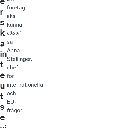
e
företag
r
ska
s
kunna
k
växa”,
a
sa
Anna
in
Stellinger,
t
chef
e
för
u
internationella
och
t
EU-
s
frågor.
e
vi