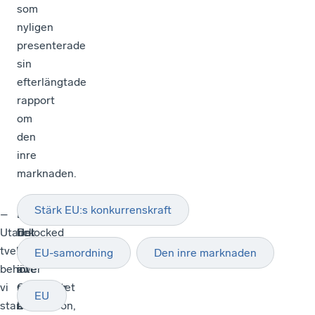
som
nyligen
presenterade
sin
efterlängtade
rapport
om
den
inre
marknaden.
Stärk EU:s konkurrenskraft
–
Hon
–
Europe
Utan
fick
Det
Unlocked
tvekan
medhåll
är
lanserades
EU-samordning
Den inre marknaden
behöver
av
inte
i
vi
Christian
suveränitet
november
EU
starka
Danielsson,
som
2023