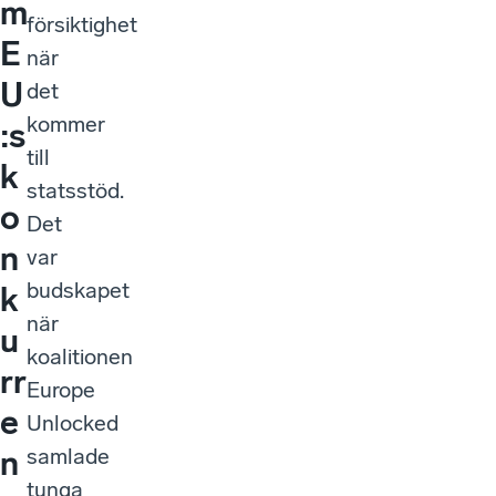
m
försiktighet
E
när
U
det
kommer
:s
till
k
statsstöd.
o
Det
n
var
budskapet
k
när
u
koalitionen
rr
Europe
e
Unlocked
samlade
n
tunga