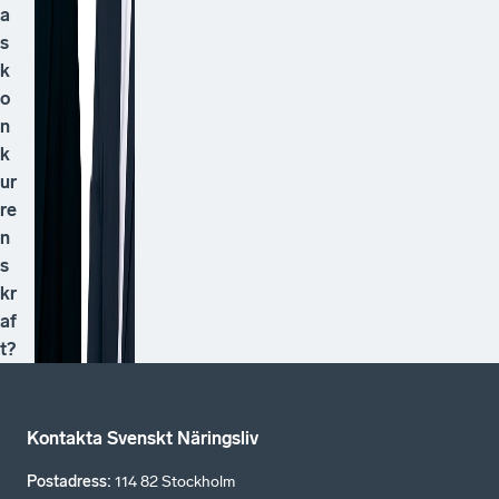
a
s
k
o
n
k
ur
re
n
s
kr
af
t?
Kontakta Svenskt Näringsliv
Postadress
:
114 82 Stockholm