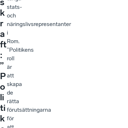
s
stats-
k
och
r
näringslivsrepresentanter
a
i
Rom.
ft
”Politikens
:
roll
”
är
P
att
skapa
o
de
li
rätta
ti
förutsättningarna
k
för
att