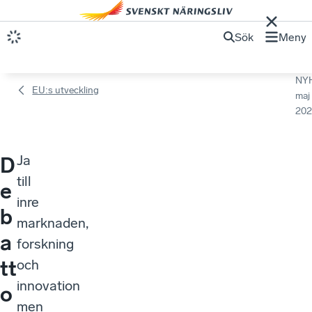
Sök
Meny
NY
EU:s utveckling
maj
202
Ja
D
till
e
inre
b
marknaden,
a
forskning
tt
och
innovation
o
men