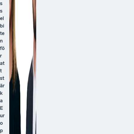
s
s
el
bi
te
n
fö
r
at
t
st
är
k
a
E
ur
o
p