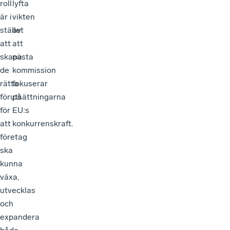
roll
lyfta
är i
vikten
stället
av
att
att
skapa
nästa
de
kommission
rätta
fokuserar
förutsättningarna
på
för
EU:s
att
konkurrenskraft.
företag
ska
kunna
växa,
utvecklas
och
expandera