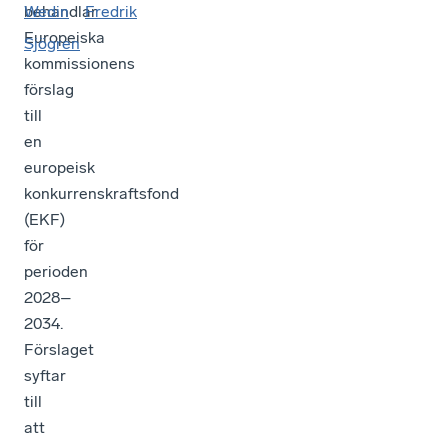
behandlar
Wedin
Fredrik
Europeiska
Sjögren
kommissionens
förslag
till
en
europeisk
konkurrenskraftsfond
(EKF)
för
perioden
2028–
2034.
Förslaget
syftar
till
att