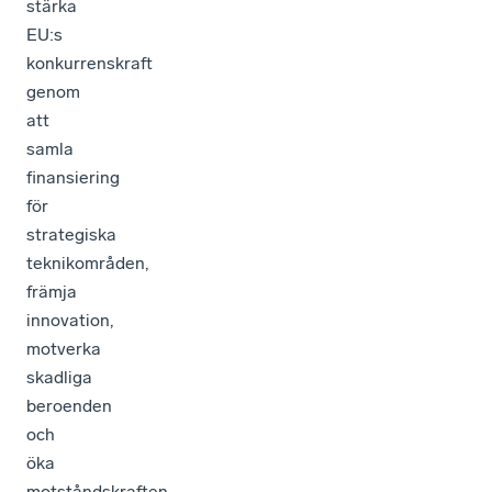
stärka
EU:s
konkurrenskraft
genom
att
samla
finansiering
för
strategiska
teknikområden,
främja
innovation,
motverka
skadliga
beroenden
och
öka
motståndskraften.