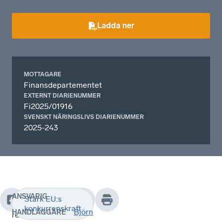
Ladda ner
MOTTAGARE
Finansdepartementet
EXTERNT DIARIENUMMER
Fi2025/01916
SVENSKT NÄRINGSLIVS DIARIENUMMER
2025-243
ANSVARIG
Stärk EU:s
Detta
konkurrenskraft
Björn
HANDLÄGGARE
remissvar