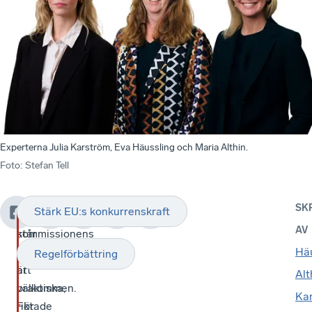
Experterna Julia Karström, Eva Häussling och Maria Althin.
Foto
:
Stefan Tell
SK
Stärk EU:s konkurrenskraft
Det
EU-
AV
står
kommissionens
klart
ambition
Häu
Regelförbättring
att
är
Alt
praktiska,
välkommen.
Ka
riktade
För