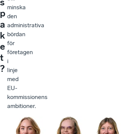
s
minska
p
den
a
administrativa
k
bördan
för
e
företagen
t
i
?
linje
med
EU-
kommissionens
ambitioner.