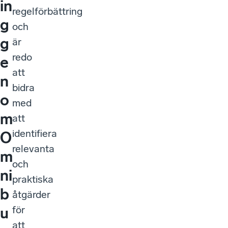
in
regelförbättring
g
och
g
är
redo
e
att
n
bidra
o
med
m
att
identifiera
O
relevanta
m
och
ni
praktiska
b
åtgärder
för
u
att