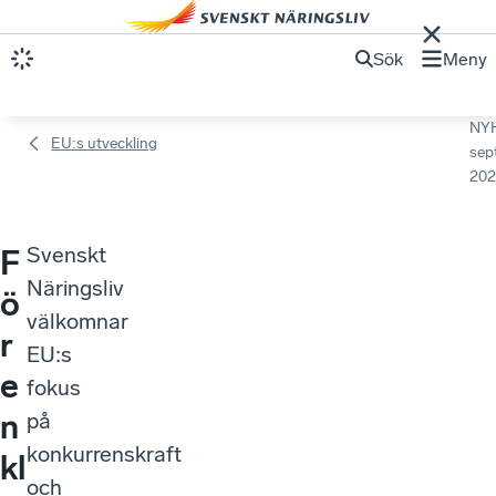
Sök
Meny
NY
EU:s utveckling
sep
202
Svenskt
F
Näringsliv
ö
välkomnar
r
EU:s
e
fokus
n
på
konkurrenskraft
kl
och