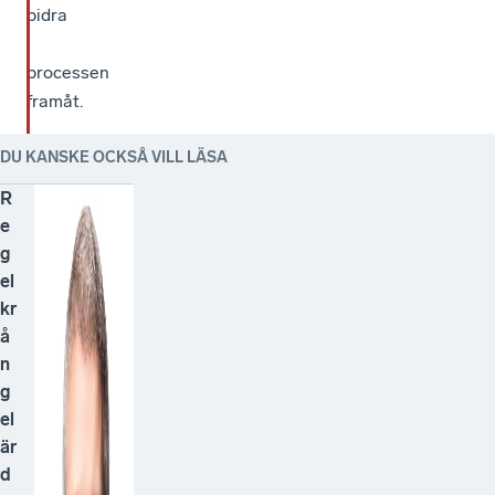
bidra
i
processen
framåt.
DU KANSKE OCKSÅ VILL LÄSA
R
e
g
el
kr
å
n
g
el
är
d