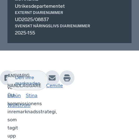
Utrikesdepartementet
EXTERNT DIARIENUMMER
UD2025/08837
SVENSKT NÄRINGSLIVS DIARIENUMMER
2025-155
ANSVARIG
Den inre
SN
marknaden
Cemille
HANDLÄGGARE
välkomnar
EU-
Üstün
Stina
kommissionens
Wallström
inremarknadsstrategi,
som
tagit
upp