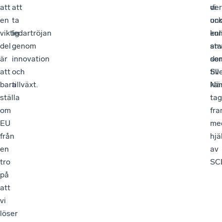
att
att
vi
de
en
ta
oc
und
viktig
ledartröjan
ku
enl
del
genom
an
sta
är
innovation
de
so
att
och
till
Sv
bara
tillväxt.
kär
När
ställa
tag
om
fr
EU
me
från
hjä
en
av
tro
SC
på
att
vi
löser