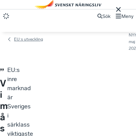
Sök
Meny
NY
EU:s utveckling
maj
202
EU:s
”
inre
V
marknad
i
är
m
Sveriges
å
i
särklass
s
viktigaste