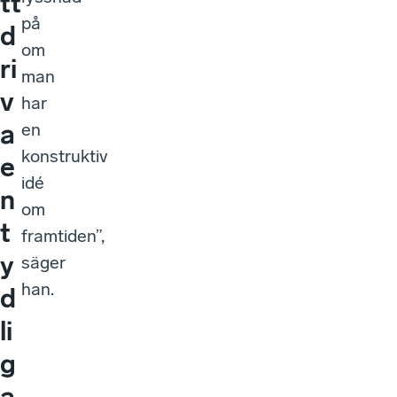
tt
på
d
om
ri
man
v
har
a
en
konstruktiv
e
idé
n
om
t
framtiden”,
y
säger
han.
d
li
g
a