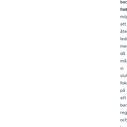
an
har
mar
for
möj
att
åte
led
me
då
må
vi
slu
fok
på
att
ba
reg
oc