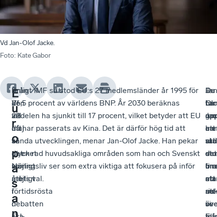
Vd Jan-Olof Jacke.
Foto
:
Kate Gabor
Från
–
Enligt IMF så stod EU:s 27 medlemsländer år 1995 för
De
–
Jan
Du
E
den
Vi
26,5 procent av världens BNP. År 2030 beräknas
han
I
Olo
tar
u
22
vill
andelen ha sjunkit till 17 procent, vilket betyder att EU
om
gr
Ja
up
r
maj
att
då har passerats av Kina. Det är därför hög tid att
att
har
me
en
o
är
så
vända utvecklingen, menar Jan-Olof Jacke. Han pekar
stä
vi
att
rad
p
det
mycket
ut en rad huvudsakliga områden som han och Svenskt
de
en
det
sto
möjligt
som
Näringsliv ser som extra viktiga att fokusera på inför
inr
bra
fin
om
a
att
möjligt
årets val.
ma
sta
en
att
s
förtidsrösta
i
att
me
ri
se
a
i
debatten
se
vi
i
öve
n
EU-
ska
till
må
Eu
i