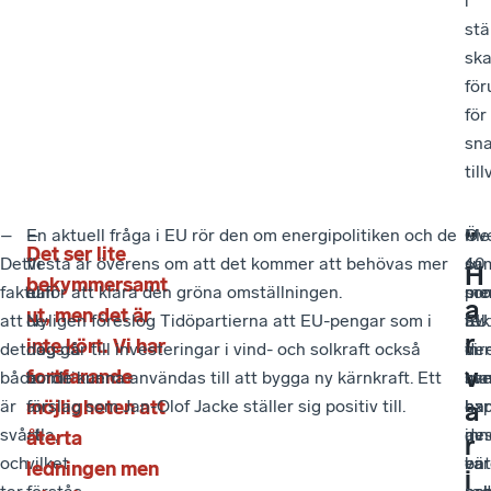
i
stä
sk
för
för
sn
till
–
–
En aktuell fråga i EU rör den om energipolitiken och de
–
Öv
Me
”
Det ser lite
Det
Vi
flesta är överens om att det kommer att behövas mer
Ju
60
sam
H
bekymmersamt
faktum
har
el för att klara den gröna omställningen.
me
pro
so
a
ut, men det är
att
de
Nyligen föreslog Tidöpartierna att EU-pengar som i
tek
av
EU
r
inte kört. Vi har
det
högsta
dag går till investeringar i vind- och solkraft också
vi
de
inr
v
fortfarande
både
ambitionerna
borde kunna användas till att bygga ny kärnkraft. Ett
ka
sv
ma
är
av
möjligheten att
förslag som Jan-Olof Jacke ställer sig positiv till.
ha
ex
har
a
svårt
alla,
de
av
inn
återta
r
och
vilket
bät
var
en
ledningen men
i