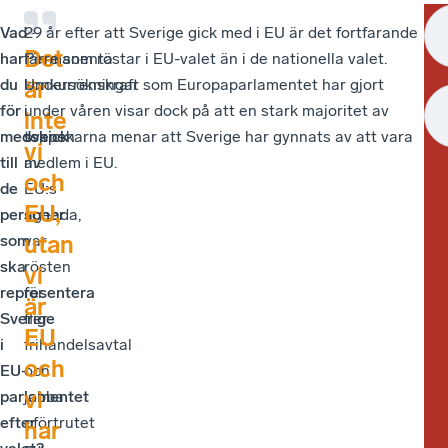
Vad
–
29 år efter att Sverige gick med i EU är det fortfarande
Jan
–
Det
har
Permanenta
färre som röstar i EU-valet än i de nationella valet.
Olo
De
du
konkurrenskraft
Undersökningar som Europaparlamentet har gjort
Ja
är
är
för
i
under våren visar dock på att en stark majoritet av
an
int
inte
medskick
toppen
svenskarna menar att Sverige har gynnats av att vara
att
vi
vi
till
av
medlem i EU.
det
oc
och
de
EU:s
är
EU,
EU,
personer
agenda,
nä
ut
utan
som
var
en
vi
ska
rösten
sky
är
vi
representera
för
att
EU
är
Sverige
fler
gå
oc
EU
i
frihandelsavtal
oc
vi
och
EU-
och
rös
har
vi
parlamentet
jobba
ett
efter
oförtrutet
ans
har