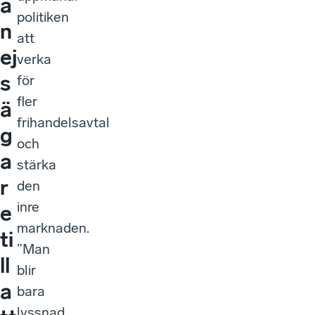
a
politiken
n
att
ej
verka
s
för
fler
ä
frihandelsavtal
g
och
a
stärka
r
den
inre
e
marknaden.
ti
”Man
ll
blir
a
bara
lyssnad