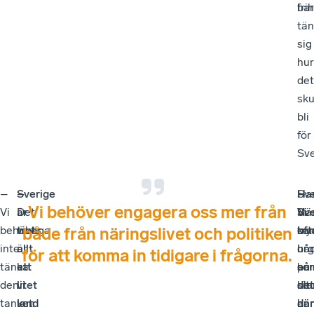
fri
ba
tä
sig
hur
det
sku
bli
för
Sve
–
Sverige
–
Sv
–
Ha
–
Vi behöver engagera oss mer från
Vi
är
Det
När
Vi
Sve
Vi
behöver
trots
viktiga
so
try
oft
ka
både från näringslivet och politiken
inte
allt
är
org
hår
i
und
för att komma in tidigare i frågorna.
tänka
ett
att
so
på
en
hur
den
litet
vi
bla
det
sit
det
tanken
land
vet
an
i
där
här