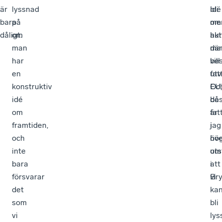
är
lyssnad
idé
bli
bara
på
om
me
dåligt.
om
hur
akt
man
ma
där
har
vill
bes
en
utv
fat
konstruktiv
EU,
Oc
idé
då
bes
om
är
fat
framtiden,
jag
i
och
öv
hö
inte
om
uts
bara
att
i
försvarar
vi
Bry
det
ka
som
bli
vi
lys