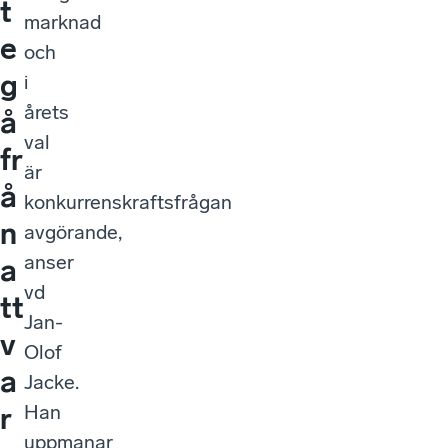
t
marknad
e
och
g
i
årets
å
val
fr
är
å
konkurrenskraftsfrågan
n
avgörande,
anser
a
vd
tt
Jan-
v
Olof
a
Jacke.
Han
r
uppmanar