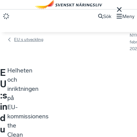
Sök
Meny
NY
EU:s utveckling
febr
202
Helheten
E
och
U
inriktningen
:s
på
in
EU-
d
kommissionens
the
u
Clean