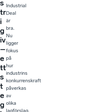
s
Industrial
tr
Deal
i
är
bra.
g
Nu
iv
ligger
–
fokus
e
på
hur
tt
industrins
s
konkurrenskraft
t
påverkas
e
av
olika
g
lagförslag,