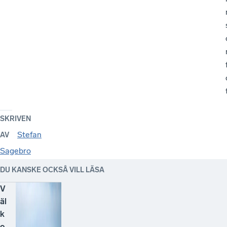
SKRIVEN
Stefan
AV
Sagebro
DU KANSKE OCKSÅ VILL LÄSA
V
äl
k
o