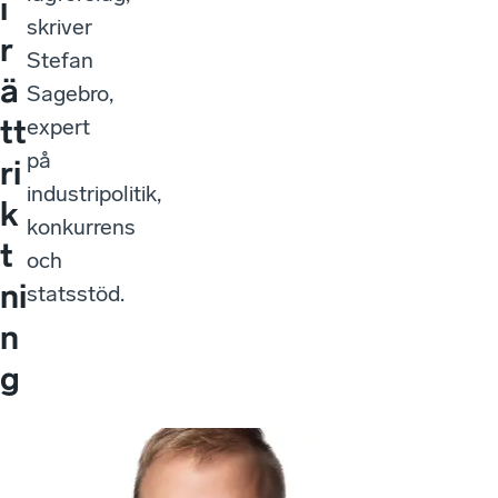
i
skriver
r
Stefan
ä
Sagebro,
tt
expert
på
ri
industripolitik,
k
konkurrens
t
och
ni
statsstöd.
n
g