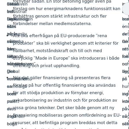
förnybar sådan. En stor betoning ligger även på
Clean
också
initiativen
ind
so
förslag om hur energimarknadens funktionssätt kan
Industrial
helt
och
är
sku
förbättras genom stärkt infrastruktur och fler
Deal,
nödvändig.
lagförslagen
bra
ku
förbindelser mellan medlemsstaterna.
eller
EU:s
som
–
ön
på
näringsliv
ingår,
det
av
Att öka efterfrågan på EU-producerade ”rena
svenska
möter
så
fa
de
produkter” ska bli verklighet genom att kriterier för
”den
en
kan
att
re
hållbarhet, motståndskraft och till och med
rena
allt
följande
fok
ind
uttrycklig ”Made in Europe” ska introduceras i både
industrigiven”.
hårdare
konstateras:
nu
oc
offentlig och privat upphandling.
Den
global
lig
de
När det gäller finansiering så presenteras flera
innehåller
konkurrens,
på
är
förslag på hur offentlig finansiering ska användas
en
samtidigt
hur
i
för att stödja produktion av förnybar energi,
bred
som
ind
sig
avkarbonisering av industrin och för produktion av
palett
man
kon
int
vissa gröna tekniker. Det sker både genom att ny
av
dras
på
på
finansiering mobiliseras genom omfördelning av EU-
åtgärder
med
av
nå
resurser, att befintliga program breddas mot detta
och
höga
oli
sät