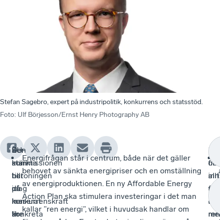
Stefan Sagebro, expert på industripolitik, konkurrens och statsstöd.
Foto
:
Ulf Börjesson/Ernst Henry Photography AB
EU-
Den
Ser
He
De
Energifrågan står i centrum, både när det gäller
kommissionen
stärkta
man
oc
fin
behovet av sänkta energipriser och en omställning
har
betoningen
till
inr
all
av energiproduktionen. En ny Affordable Energy
idag
på
de
på
for
Action Plan ska stimulera investeringar i det man
lanserat
konkurrenskraft
mer
de
my
kallar ”ren energi”, vilket i huvudsak handlar om
the
är
konkreta
re
me