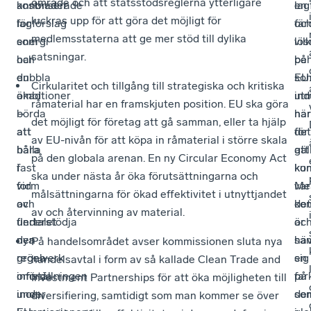
område och att statsstödsreglerna ytterligare
annonserade
kostnader
lag
en
luckras upp för att göra det möjligt för
lagförslag
för
oc
fär
medlemsstaterna att ge mer stöd till dylika
som
energi
vil
lös
satsningar.
har
och
be
på
dubbla
en
so
EU
Cirkularitet och tillgång till strategiska och kritiska
ambitioner
ökad
ind
ut
råmaterial har en framskjuten position. EU ska göra
–
börda
har
när
det möjligt för företag att gå samman, eller ta hjälp
att
att
för
det
av EU-nivån för att köpa in råmaterial i större skala
hålla
bära
att
gäl
på den globala arenan. En ny Circular Economy Act
fast
i
ku
kon
ska under nästa år öka förutsättningarna och
vid
form
var
Me
målsättningarna för ökad effektivitet i utnyttjandet
och
av
kon
det
av och återvinning av material.
understödja
flertalet
oc
är
den
nya
hä
sam
På handelsområdet avser kommissionen sluta nya
gröna
regelverk
sig
en
handelsavtal i form av så kallade Clean Trade and
omställningen
införda
på
far
Investment Partnerships för att öka möjligheten till
inom
under
de
so
diversifiering, samtidigt som man kommer se över