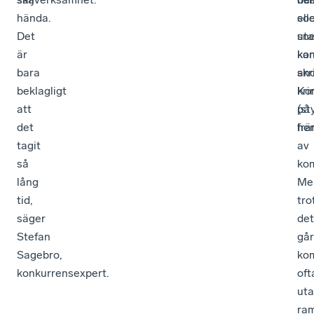
hända.
ell
soc
Det
sne
ut
är
kon
ka
bara
skr
an
beklagligt
Ko
kri
att
på
(st
det
he
frä
tagit
av
så
ko
lång
Me
tid,
tro
säger
det
Stefan
går
Sagebro,
ko
konkurrensexpert.
oft
uta
ra