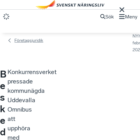
Sök
Meny
NY
Företagsjuridik
febr
202
Konkurrensverket
B
pressade
e
kommunägda
s
Uddevalla
k
Omnibus
e
att
upphöra
d
med