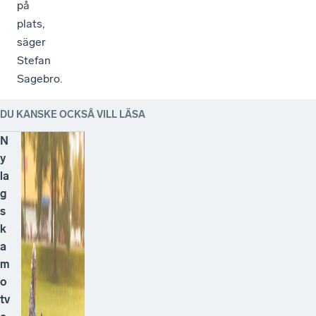
på
plats,
säger
Stefan
Sagebro.
DU KANSKE OCKSÅ VILL LÄSA
N
y
la
g
s
k
a
m
o
tv