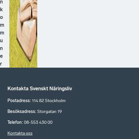
n
k
o
m
m
u
n
e
r
Kontakta Svenskt Näringsliv
Postadress
:
114 82 Stockholm
Besöksadress
:
Storgatan 19
Telefon
:
08-553 430 00
Kontakta oss