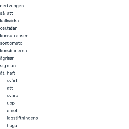
den
tvungen
så
att
kallade
väcka
osunda
talan
konkurrensen
i
som
domstol
kommunerna
så
ägnar
har
sig
man
åt.
haft
svårt
att
svara
upp
emot
lagstiftningens
höga