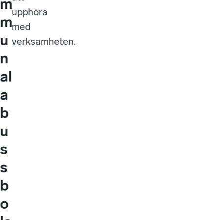
m
upphöra
m
med
u
verksamheten.
n
al
a
b
u
s
s
b
o