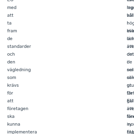
med
my
lag
att
väl
hål
ta
i
hö
fram
oli
kva
de
län
oc
standarder
äv
att
och
om
det
den
de
i
vägledning
ser
nul
som
oli
sa
krävs
ut.
gr
för
De
för
att
gäl
EU
företagen
äv
att
ska
län
för
kunna
in
ny
implementera
EU.
reg