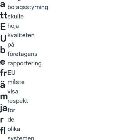
a
bolagsstyrning
tt
skulle
E
höja
kvaliteten
U
på
b
företagens
e
rapportering.
fr
EU
måste
ä
visa
m
respekt
ja
för
r
de
olika
fl
systemen