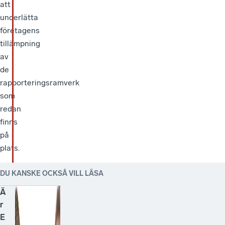
att
underlätta
företagens
tillämpning
av
de
rapporteringsramverk
som
redan
finns
på
plats.
DU KANSKE OCKSÅ VILL LÄSA
Ä
r
E