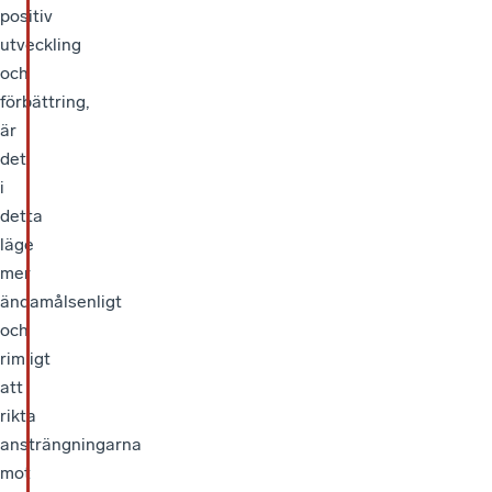
positiv
utveckling
och
förbättring,
är
det
i
detta
läge
mer
ändamålsenligt
och
rimligt
att
rikta
ansträngningarna
mot