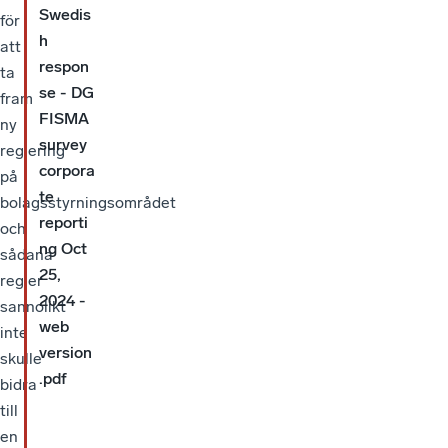
Swedis
för
h
att
respon
ta
se - DG
fram
FISMA
ny
survey
reglering
corpora
på
te
bolagsstyrningsområdet
reporti
och
ng Oct
sådana
25,
regler
2024 -
sannolikt
web
inte
version
skulle
.pdf
bidra
till
en