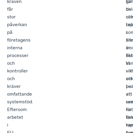
kraven
gäl
för
får
bol
de
stor
oc
oli
påverkan
rap
bol
på
i
so
företagens
all
fin
interna
är
in
processer
det
EU.
och
sam
Vi
kontroller
vik
vill
och
att
oc
kräver
be
po
omfattande
att
att
systemstöd.
ra
sv
Eftersom
för
no
arbetet
bol
för
i
ka
rap
EU
fun
öve