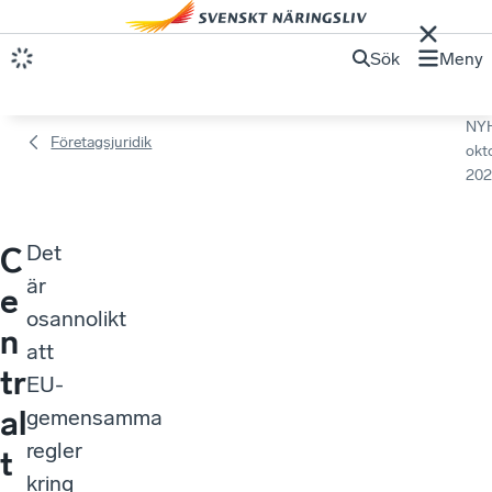
Sök
Meny
NY
Företagsjuridik
okt
202
Det
C
är
e
osannolikt
n
att
tr
EU-
al
gemensamma
regler
t
kring