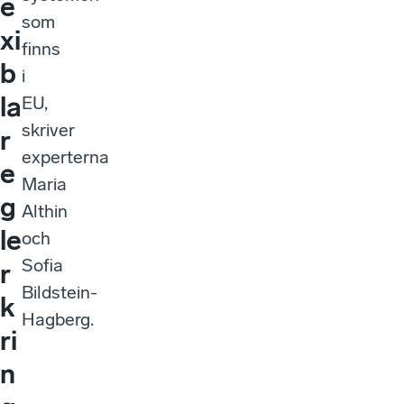
e
som
xi
finns
b
i
la
EU,
skriver
r
experterna
e
Maria
g
Althin
le
och
Sofia
r
Bildstein-
k
Hagberg.
ri
n