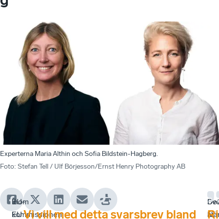
Experterna Maria Althin och Sofia Bildstein-Hagberg.
Foto
:
Stefan Tell / Ulf Börjesson/Ernst Henry Photography AB
Inom
EU-
De
Sv
Vi vill med detta svarsbrev bland
Ri
EU
kommissionen
är
När