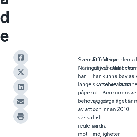
d
e
Svenskt
Offentliga
Men reglerna h
Näringsliv
säljverksamheter
på att Konkurr
har
har
kunna bevisa 
länge
skattebetalarna
säljverksamhete
påpekat
i
Konkurrensverke
behovet
ryggen
dagsläget är r
av att
och
innan 2010.
vässa
helt
reglerna
andra
mot
möjligheter