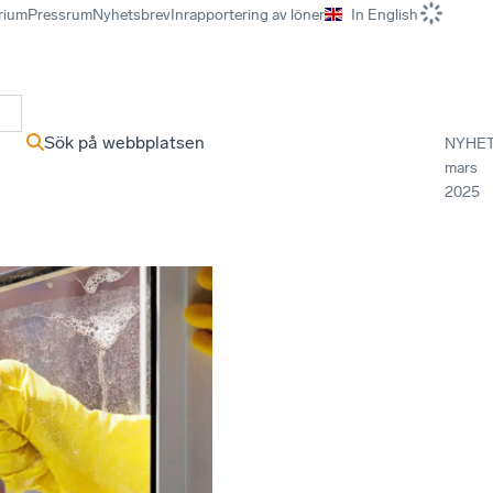
rium
Pressrum
Nyhetsbrev
Inrapportering av löner
In English
r
Sök på webbplatsen
NYHE
mars
2025