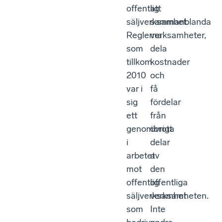
offentlig
att
säljverksamhet.
sammanblanda
Reglerna
verksamheter,
som
dela
tillkom
kostnader
2010
och
var i
få
sig
fördelar
ett
från
genombrott
övriga
i
delar
arbetet
av
mot
den
offentlig
offentliga
säljverksamhet
verksamheten.
som
Inte