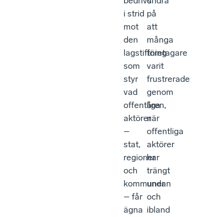
bedrivs
undra
i strid
på
mot
att
den
många
lagstiftning
företagare
som
varit
styr
frustrerade
vad
genom
offentliga
åren,
aktörer
när
–
offentliga
stat,
aktörer
regioner
har
och
trängt
kommuner
undan
– får
och
ägna
ibland