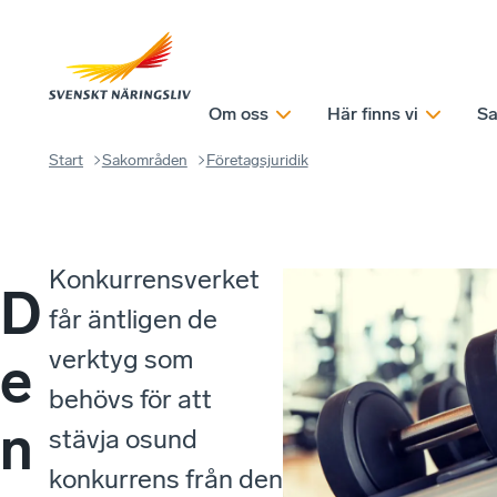
Om oss
Här finns vi
Sa
Start
Sakområden
Företagsjuridik
Konkurrensverket
D
får äntligen de
verktyg som
e
behövs för att
n
stävja osund
konkurrens från den