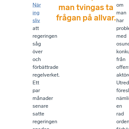
När
om
man tvingas ta
ing
man
frågan på allvar.
sliv
har
att
prob
regeringen
med
såg
osun
över
konk
och
från
förbättrade
offen
regelverket.
aktör
Ett
Utre
par
föres
månader
näml
senare
en
satte
rad
regeringen
orden