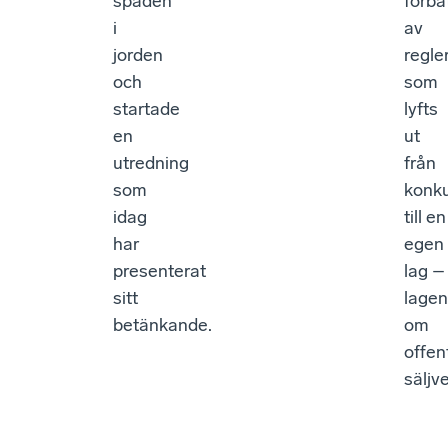
spaden
förbä
i
av
jorden
regle
och
som
startade
lyfts
en
ut
utredning
från
som
konk
idag
till en
har
egen
presenterat
lag –
sitt
lagen
betänkande.
om
offent
säljv