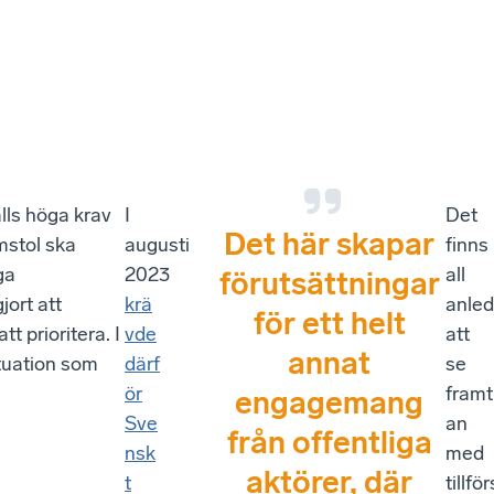
älls höga krav
I
Det
Det här skapar
mstol ska
augusti
finns
ga
2023
all
förutsättningar
jort att
krä
anled
för ett helt
t prioritera. I
vde
att
annat
ituation som
därf
se
ör
framt
engagemang
Sve
an
från offentliga
nsk
med
aktörer, där
t
tillför