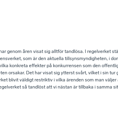
ar genom åren visat sig alltför tandlösa. I regelverket st
ensverket, som är den aktuella tillsynsmyndigheten, i do
vilka konkreta effekter på konkurrensen som den offentli
n orsakar. Det har visat sig ytterst svårt, vilket i sin tur g
t blivit väldigt restriktiv i vilka ärenden som man väljer at
egelverket så tandlöst att vi nästan är tillbaka i samma s