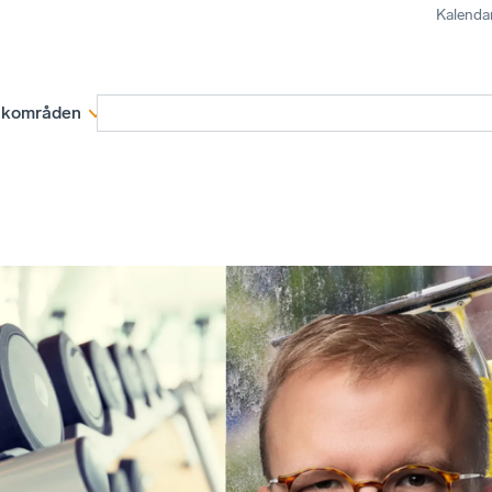
Kalenda
kområden
Medlemskap
Rapporter och remissva