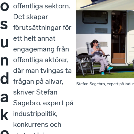
o
offentliga sektorn.
Det skapar
s
förutsättningar för
u
ett helt annat
engagemang från
n
offentliga aktörer,
där man tvingas ta
d
frågan på allvar,
Stefan Sagebro, expert på indus
a
skriver Stefan
Sagebro, expert på
k
industripolitik,
konkurrens och
o