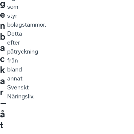
g
som
e
styr
n
bolagstämmor.
Detta
b
efter
a
påtryckning
c
från
k
bland
annat
a
Svenskt
r
Näringsliv.
–
å
t