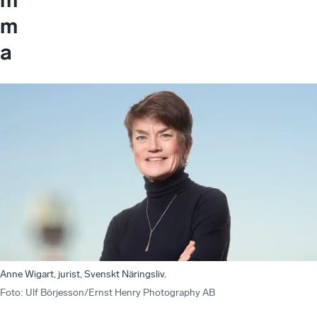
m
a
Anne Wigart, jurist, Svenskt Näringsliv.
Foto
:
Ulf Börjesson/Ernst Henry Photography AB