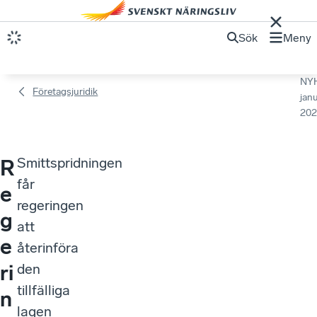
Sök
Meny
NY
Företagsjuridik
janu
202
Smittspridningen
R
får
e
regeringen
g
att
e
återinföra
ri
den
tillfälliga
n
lagen