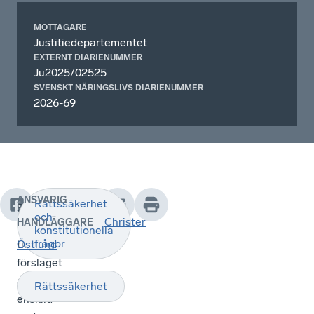
MOTTAGARE
Justitiedepartementet
EXTERNT DIARIENUMMER
Ju2025/02525
SVENSKT NÄRINGSLIVS DIARIENUMMER
2026-69
ANSVARIG
Rättssäkerhet
Svenskt
och
Christer
HANDLÄGGARE
Näringsliv
konstitutionella
frågor
tillstyrker
Östlund
förslaget
att
Rättssäkerhet
enskild