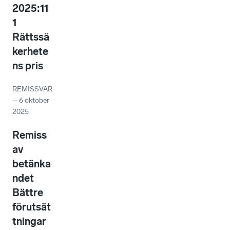
2025:11
1
Rättssä
kerhete
ns pris
REMISSVAR
–
6 oktober
2025
Remiss
av
betänka
ndet
Bättre
förutsät
tningar