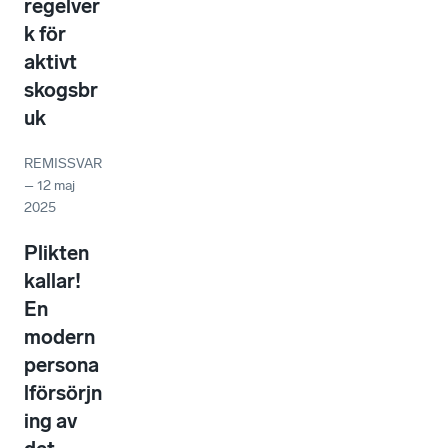
regelver
k för
aktivt
skogsbr
uk
REMISSVAR
–
12 maj
2025
Plikten
kallar!
En
modern
persona
lförsörjn
ing av