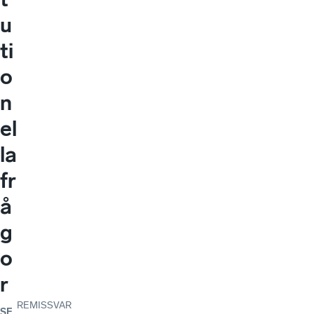
u
ti
o
n
el
la
fr
å
g
o
r
REMISSVAR
SE