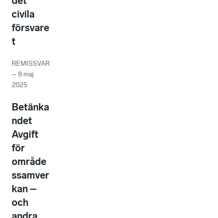
det
civila
försvare
t
REMISSVAR
–
8 maj
2025
Betänka
ndet
Avgift
för
område
ssamver
kan –
och
andra