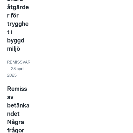
åtgärde
r för
trygghe
t i
byggd
miljö
REMISSVAR
–
28 april
2025
Remiss
av
betänka
ndet
Några
frågor