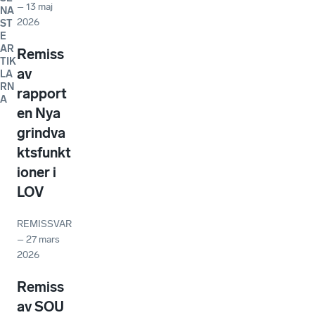
–
13 maj
NA
2026
ST
E
AR
Remiss
TIK
av
LA
RN
rapport
A
en Nya
grindva
ktsfunkt
ioner i
LOV
REMISSVAR
–
27 mars
2026
Remiss
av SOU