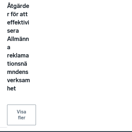
Åtgärde
r för att
effektivi
sera
Allmänn
a
reklama
tionsnä
mndens
verksam
het
Visa
fler