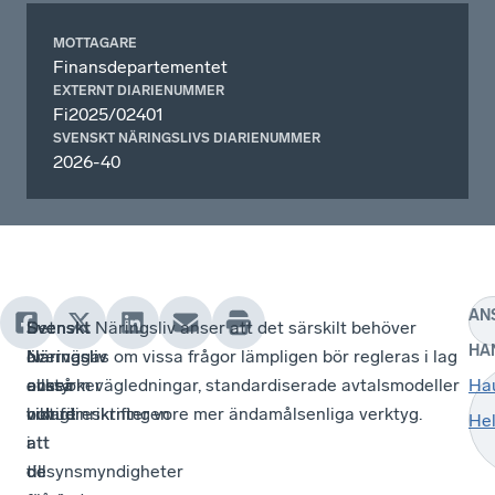
MOTTAGARE
Finansdepartementet
EXTERNT DIARIENUMMER
Fi2025/02401
SVENSKT NÄRINGSLIVS DIARIENUMMER
2026-40
AN
Svenskt
Svenskt
Det
Svenskt Näringsliv anser att det särskilt behöver
HA
Näringsliv
Näringsliv
är
övervägas om vissa frågor lämpligen bör regleras i lag
avstyrker
anser
också
eller om vägledningar, standardiserade avtalsmodeller
Ha
huvudinriktningen
vidare
viktigt
och föreskrifter vore mer ändamålsenliga verktyg.
Hel
i
att
att
de
tillsynsmyndigheter
de