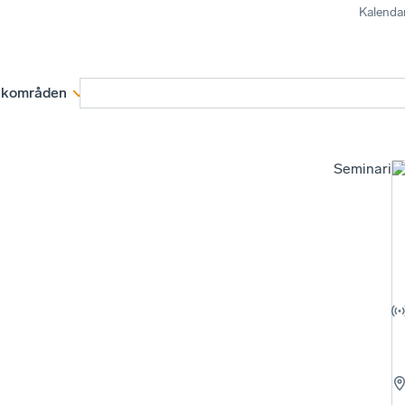
Kalenda
kområden
Medlemskap
Rapporter och remissva
Seminariu