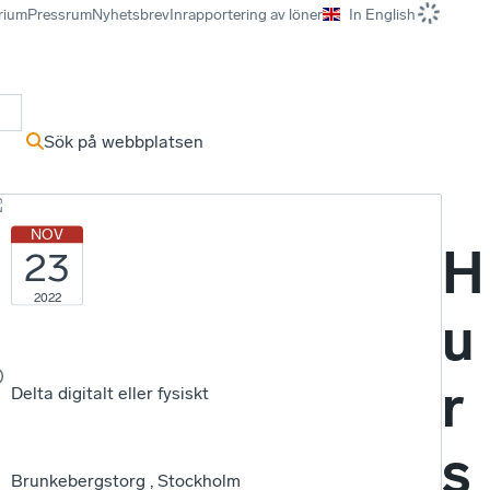
rium
Pressrum
Nyhetsbrev
Inrapportering av löner
In English
r
Sök på webbplatsen
m
NOV
H
23
2022
u
r
Delta digitalt eller fysiskt
s
Brunkebergstorg , Stockholm