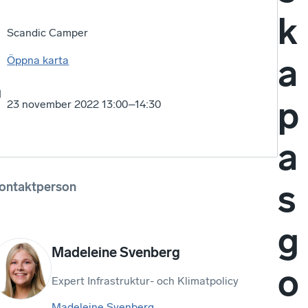
k
Scandic Camper
a
Öppna karta
p
23 november 2022 13:00–14:30
a
s
ontaktperson
g
Madeleine Svenberg
o
Expert Infrastruktur- och Klimatpolicy
Madeleine Svenberg