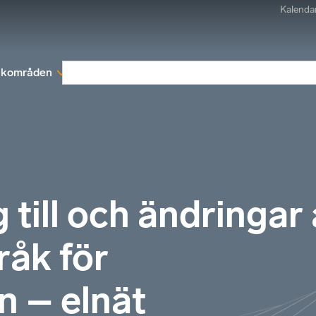
Kalenda
kområden
Medlemskap
Rapporter och remissva
 till och ändringar
råk för
n – elnät