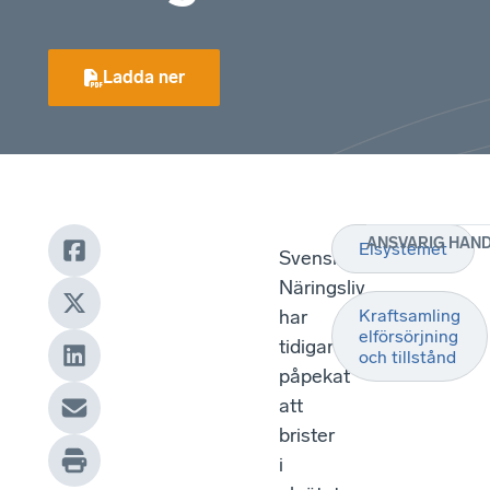
Ladda ner
ANSVARIG HAN
Elsystemet
Svenskt
Näringsliv
har
Kraftsamling
elförsörjning
tidigare
och tillstånd
påpekat
att
brister
i