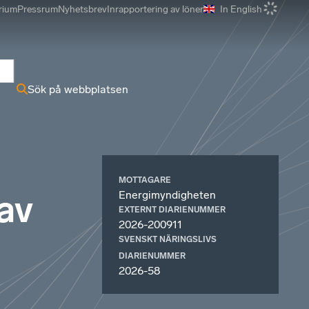
rium
Pressrum
Nyhetsbrev
Inrapportering av löner
In English
r
Sök på webbplatsen
MOTTAGARE
Energimyndigheten
 av
EXTERNT DIARIENUMMER
2026-200911
SVENSKT NÄRINGSLIVS
DIARIENUMMER
2026-58