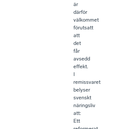
är
därför
välkommet
förutsatt
att
det
får
avsedd
effekt.
I
remissvaret
belyser
svenskt
näringsliv
att:
Ett
reformerat