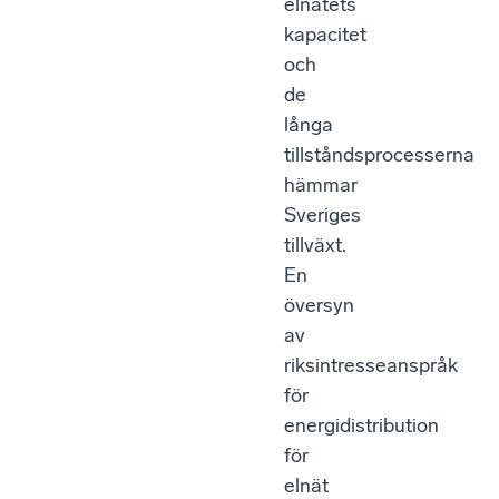
elnätets
kapacitet
och
de
långa
tillståndsprocesserna
hämmar
Sveriges
tillväxt.
En
översyn
av
riksintresseanspråk
för
energidistribution
för
elnät