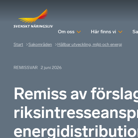
Om oss
Här finns vi
Sa
Start
Sakområden
Hållbar utveckling, miljö och energi
REMISSVAR
2 juni 2026
Remiss av förslag
riksintresseansp
energidistributio