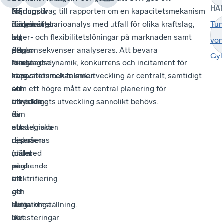
HA
är
Näringsliv
Näringsliv
följduppdrag till rapporten om en kapacitetsmekanism
nödvändigt
ifrågasätter
förordar
där en scenarioanalys med utfall för olika kraftslag,
Tu
att
om
i
lager- och flexibilitetslöningar på marknaden samt
vo
frågan
den
ett
priskonsekvenser analyseras. Att bevara
Gy
kring
föreslagna
första
marknadsdynamik, konkurrens och incitament för
kapacitetsmekanismer
kapacitetsmekanismen
steg
innovation och teknikutveckling är centralt, samtidigt
och
är
att
som ett högre mått av central planering för
utveckling
tillräcklig
utveckla
elsystemets utveckling sannolikt behövs.
av
för
den
elmarknaden
att
strategiska
diskuteras
uppnå
reserven
under
målet
(därmed
pågående
med
se
elektrifiering
att
till
och
ge
att
klimatomställning.
långsiktiga
detta
Det
investeringar
blir