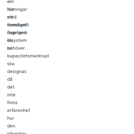
om
–
hur
lösningar
ett
med
eventuellt
förmågor
regelverk
Sveriges
för
elsystem
en
behöver.
kapacitetsmarknad
ska
designas
då
det
inte
finns
erfarenhet
hur
den
påverkar