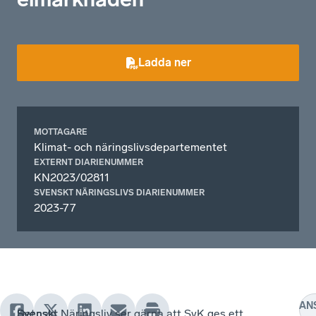
Ladda ner
MOTTAGARE
Klimat- och näringslivsdepartementet
EXTERNT DIARIENUMMER
KN2023/02811
SVENSKT NÄRINGSLIVS DIARIENUMMER
2023-77
AN
Det
Svenskt
Svenskt
Svenskt Näringsliv ser gärna att SvK ges ett