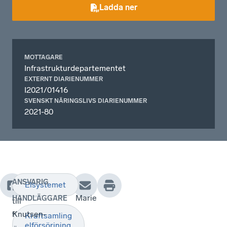
Ladda ner
MOTTAGARE
Infrastrukturdepartementet
EXTERNT DIARIENUMMER
I2021/01416
SVENSKT NÄRINGSLIVS DIARIENUMMER
2021-80
ANSVARIG
Elsystemet
Utkast
Marie
HANDLÄGGARE
till
förordning
Knutsen-
Kraftsamling
elförsörjning