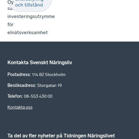
om
Öy
och tillstånd
särskilt
investeringsutrymme
för
elnätsverksamhet
Kontakta Svenskt Näringsliv
Postadress
:
114 82 Stockholm
Besöksadress
:
Storgatan 19
Telefon
:
08-553 430 00
Kontakta oss
Ta del av fler nyheter på Tidningen Näringslivet